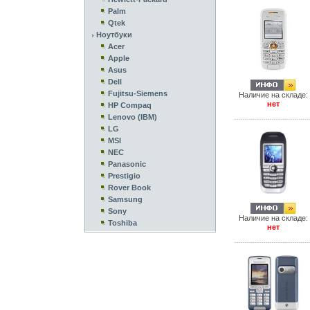
Palm
Qtek
Ноутбуки
Acer
Apple
Asus
Dell
Fujitsu-Siemens
Наличие на складе:
нет
HP Compaq
Lenovo (IBM)
LG
MSI
NEC
Panasonic
Prestigio
Rover Book
Samsung
Sony
Наличие на складе:
Toshiba
нет