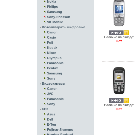
Nokia
Philips
Samsung
Sony-Ericsson
VK Mobile
Фотоаппараты цифровые
Canon
Наличие на складе:
Casio
нет
Fuji
Kodak
Nikon
Olympus
Panasonic
Pentax
Samsung
Sony
Видеокамеры
Canon
JVC
Panasonic
Sony
Наличие на складе:
нет
КПК
Asus
Dell
E-Ten
Fujitsu-Siemens
Hewlett-Packard