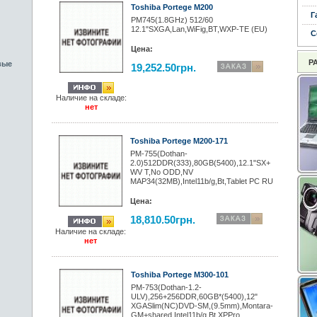
Toshiba Portege M200
Г
PM745(1.8GHz) 512/60
12.1"SXGA,Lan,WiFig,BT,WXP-TE (EU)
С
Цена:
Р
вые
19,252.50грн.
Наличие на складе:
нет
Toshiba Portege M200-171
PM-755(Dothan-
2.0)512DDR(333),80GB(5400),12.1"SX+
WV T,No ODD,NV
MAP34(32MB),Intel11b/g,Bt,Tablet PC RU
Цена:
18,810.50грн.
Наличие на складе:
нет
Toshiba Portege M300-101
PM-753(Dothan-1.2-
ULV),256+256DDR,60GB*(5400),12"
XGASlim(NC)DVD-SM,(9.5mm),Montara-
GM+shared,Intel11b/g,Bt,XPPro