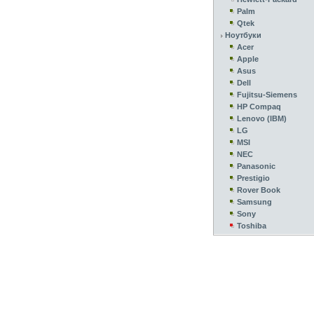
Palm
Qtek
Ноутбуки
Acer
Apple
Asus
Dell
Fujitsu-Siemens
HP Compaq
Lenovo (IBM)
LG
MSI
NEC
Panasonic
Prestigio
Rover Book
Samsung
Sony
Toshiba