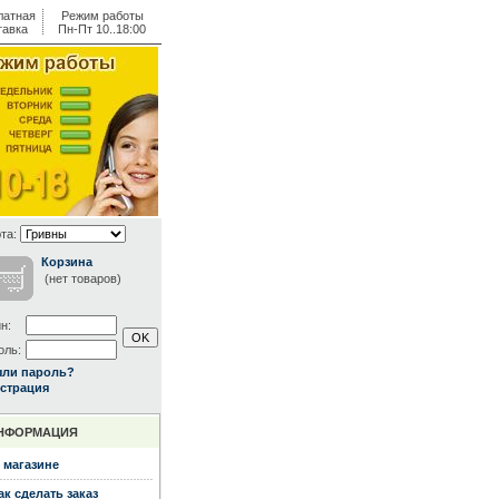
латная
Режим работы
тавка
Пн-Пт 10..18:00
та:
Корзина
(нет товаров)
н:
оль:
ыли пароль?
страция
НФОРМАЦИЯ
 магазине
ак сделать заказ