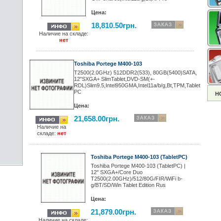
Цена:
18,810.50грн.
Наличие на складе:
нет
Toshiba Portege M400-103
T2500(2.0GHz) 512DDR2(533), 80GB(5400)SATA,
12"SXGA+ SlimTablet,DVD-SM(+-
RDL)Slim9.5,Intel950GMA,Intel11a/b/g,Bt,TPM,Tablet
PC
Н
Цена:
21,658.00грн.
Наличие на
складе:
нет
Toshiba Portege M400-103 (TabletPC)
Toshiba Portege M400-103 (TabletPC) |
12" SXGA+/Core Duo
T2500(2.00GHz)/512/80G/FIR/WiFi b-
g/BT/SD/Win Tablet Edition Rus
Цена:
21,879.00грн.
Наличие на складе: