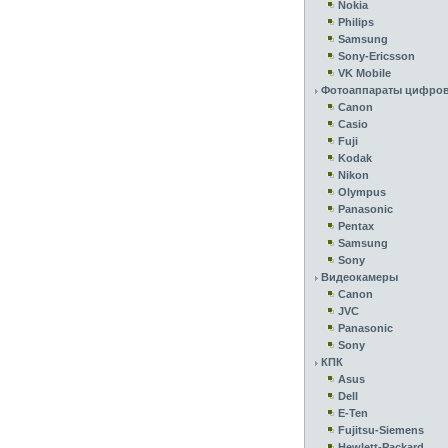
Nokia
Philips
Samsung
Sony-Ericsson
VK Mobile
Фотоаппараты цифро
Canon
Casio
Fuji
Kodak
Nikon
Olympus
Panasonic
Pentax
Samsung
Sony
Видеокамеры
Canon
JVC
Panasonic
Sony
КПК
Asus
Dell
E-Ten
Fujitsu-Siemens
Hewlett-Packard