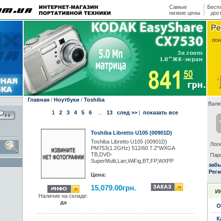
Самые
Бесп
низкие цены
дос
Главная
/
Ноутбуки
/
Toshiba
Валю
1
2
3
4
5
6
...
13
след >>
|
показать все
Toshiba Libretto U105 (00901D)
Toshiba Libretto U105 (00901D)
Логи
PM753(1.2GHz) 512/60 7.2"WXGA
TB,DVD-
Пар
SuperMulti,Lan,WiFig,BT,FP,WXPP
заб
Реги
Цена:
15,079.00грн.
И
Наличие на складе:
да
О
К