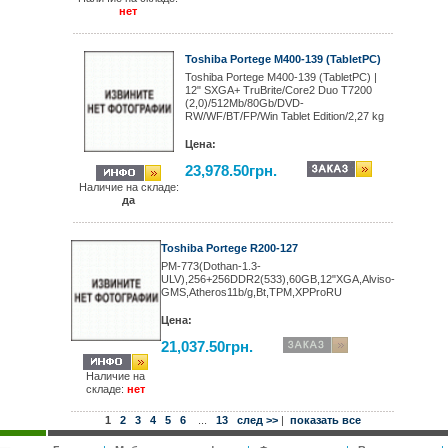
нет
Toshiba Portege M400-139 (TabletPC)
Toshiba Portege M400-139 (TabletPC) |
12" SXGA+ TruBrite/Core2 Duo T7200
(2,0)/512Mb/80Gb/DVD-
RW/WF/BT/FP/Win Tablet Edition/2,27 kg
Цена:
23,978.50грн.
Наличие на складе:
да
Toshiba Portege R200-127
PM-773(Dothan-1.3-
ULV),256+256DDR2(533),60GB,12"XGA,Alviso-
GMS,Atheros11b/g,Bt,TPM,XPProRU
Цена:
21,037.50грн.
Наличие на
складе:
нет
1
2
3
4
5
6
...
13
след >>
|
показать все