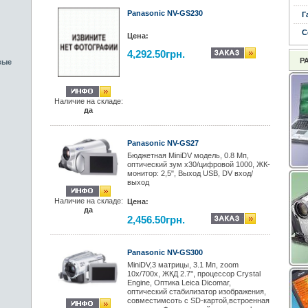
Panasonic NV-GS230
Г
С
Цена:
4,292.50грн.
Р
вые
Наличие на складе:
да
Panasonic NV-GS27
Бюджетная MiniDV модель, 0.8 Мп,
оптический зум х30/цифровой 1000, ЖК-
монитор: 2,5", Выход USB, DV вход/
выход
Наличие на складе:
Цена:
да
2,456.50грн.
Panasonic NV-GS300
MiniDV,3 матрицы, 3.1 Мп, zoom
10x/700x, ЖКД 2.7'', процессор Crystal
Engine, Оптика Leica Dicomar,
оптический стабилизатор изображения,
совместимсоть с SD-картой,встроенная