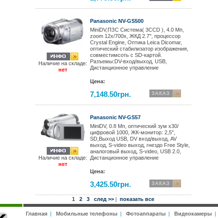
Panasonic NV-GS500
MiniDV,ПЗС Система( 3CCD ), 4.0 Мп,
zoom 12x/700x, ЖКД 2.7'', процессор
Crystal Engine, Оптика Leica Dicomar,
оптический стабилизатор изображения,
совместимсоть с SD-картой.
Разъемы:DV-вход/выход, USB,
Наличие на складе:
Дистанционное управление
нет
Цена:
7,148.50грн.
Panasonic NV-GS57
MiniDV, 0.8 Мп, оптический зум х30/
цифровой 1000, ЖК-монитор: 2,5",
SD,Выход USB, DV вход/выход, AV
выход, S-video выход, гнездо Free Style,
аналоговый выход, S-video, USB 2.0,
Наличие на складе:
Дистанционное управление
нет
Цена:
3,425.50грн.
1
2
3
след >>
|
показать все
Главная
|
Мобильные телефоны
|
Фотоаппараты
|
Видеокамеры