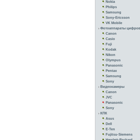
Nokia
Philips
Samsung
Sony-Ericsson
VK Mobile
Фотоаппараты цифро
Canon
Casio
Fuji
Kodak
Nikon
Olympus
Panasonic
Pentax
Samsung
Sony
Видеокамеры
Canon
JVC
Panasonic
Sony
КПК
Asus
Dell
E-Ten
Fujitsu-Siemens
Hewlett-Packard