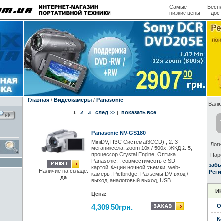
Самые
Бесп
низкие цены
дос
Главная
/
Видеокамеры
/
Panasonic
Валю
1
2
3
след >>
|
показать все
Panasonic NV-GS180
MiniDV, ПЗС Система(3CCD) , 2. 3
Логи
мегапиксела, zoom 10x / 500x, ЖКД 2. 5,
процессор Crystal Engine, Оптика
Пар
Panasonic, , совместимсоть с SD-
заб
картой. Ф-ции ночной съемки, web-
Наличие на складе:
Реги
камеры, Pictbridge. Разъемы:DV-вход /
да
выход, аналоговый выход, USB
И
Цена:
4,309.50грн.
О
К