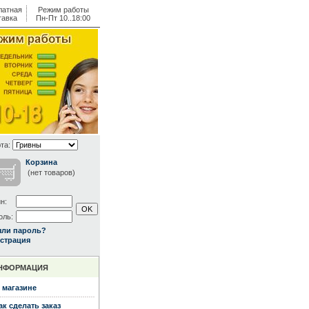
латная
Режим работы
тавка
Пн-Пт 10..18:00
та:
Корзина
(нет товаров)
н:
оль:
ыли пароль?
страция
НФОРМАЦИЯ
 магазине
ак сделать заказ