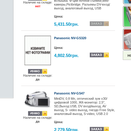
вспышка. Ф-ции ночной съемки,web-
Наличие на складе:
камеры,Pictbridge. Разъемы:DV-вход/
нет
выход, аналоговый выход, USB
Цена:
5,431.50грн.
Panasonic NV-GS320
Цена:
4,802.50грн.
Н
Наличие на складе:
да
Panasonic NV-GS47
MiniDV, 0.8 Мп, оптический зум х30/
цифровой 1000, ЖК-монитор: 2,5",
SD,Выход USB, DV вход/выход, AV
выход, S- video выход, гнездо Free Style,
аналоговый выход, S-video, USB 2.0
Наличие на складе:
да
Цена:
2,779.50грн.