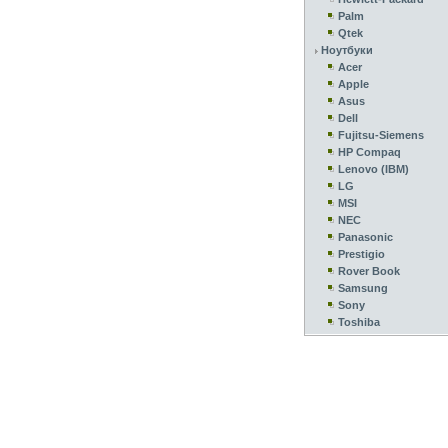
Palm
Qtek
Ноутбуки
Acer
Apple
Asus
Dell
Fujitsu-Siemens
HP Compaq
Lenovo (IBM)
LG
MSI
NEC
Panasonic
Prestigio
Rover Book
Samsung
Sony
Toshiba