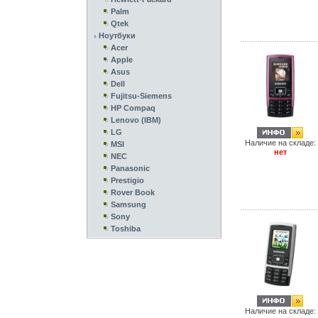
Palm
Qtek
Ноутбуки
Acer
Apple
Asus
Dell
Fujitsu-Siemens
HP Compaq
Lenovo (IBM)
LG
Наличие на складе:
MSI
нет
NEC
Panasonic
Prestigio
Rover Book
Samsung
Sony
Toshiba
Наличие на складе: