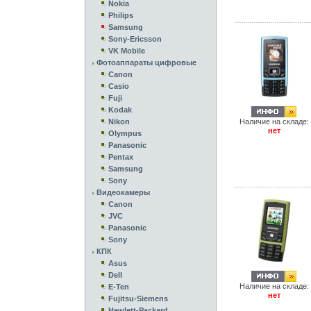
Nokia
Philips
Samsung
Sony-Ericsson
VK Mobile
Фотоаппараты цифровые
Canon
Casio
Fuji
Kodak
Nikon
Наличие на складе:
нет
Olympus
Panasonic
Pentax
Samsung
Sony
Видеокамеры
Canon
JVC
Panasonic
Sony
КПК
Asus
Dell
Наличие на складе:
E-Ten
нет
Fujitsu-Siemens
Hewlett-Packard