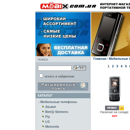
Главная
/
Мобильные 
ПОИСК
1
2
3
4
5
искать в найденном
КАТАЛОГ
Мобильные телефоны
Alcatel
BenQ-Siemens
Наличие на складе:
нет
Fly
LG
Motorola