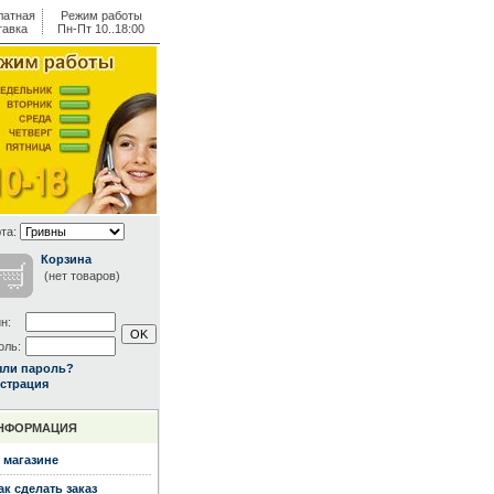
латная
Режим работы
тавка
Пн-Пт 10..18:00
та:
Корзина
(нет товаров)
н:
оль:
ыли пароль?
страция
НФОРМАЦИЯ
 магазине
ак сделать заказ