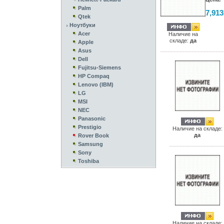
Palm
7,913
Qtek
Ноутбуки
Acer
Наличие на
складе:
да
Apple
Asus
Dell
Fujitsu-Siemens
HP Compaq
Lenovo (IBM)
LG
MSI
NEC
Panasonic
Prestigio
Наличие на складе:
да
Rover Book
Samsung
Sony
Toshiba
Наличие на складе: