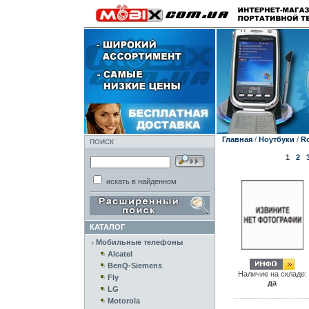
Главная
/
Ноутбуки
/
Ro
ПОИСК
1
2
искать в найденном
КАТАЛОГ
Мобильные телефоны
Alcatel
BenQ-Siemens
Наличие на складе:
Fly
да
LG
Motorola