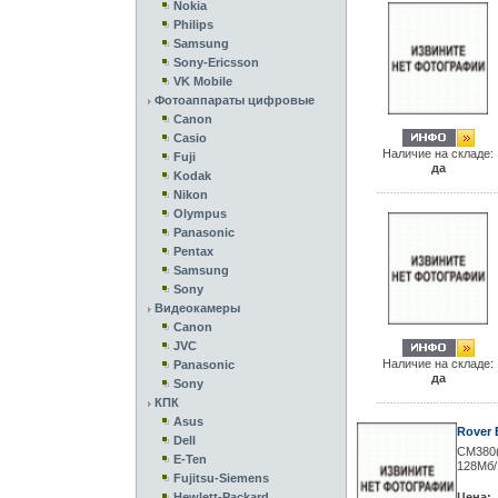
Nokia
Philips
Samsung
Sony-Ericsson
VK Mobile
Фотоаппараты цифровые
Canon
Casio
Наличие на складе:
Fuji
да
Kodak
Nikon
Olympus
Panasonic
Pentax
Samsung
Sony
Видеокамеры
Canon
JVC
Наличие на складе:
Panasonic
да
Sony
КПК
Asus
Rover 
Dell
CM380(
E-Ten
128Мб/
Fujitsu-Siemens
Hewlett-Packard
Цена: