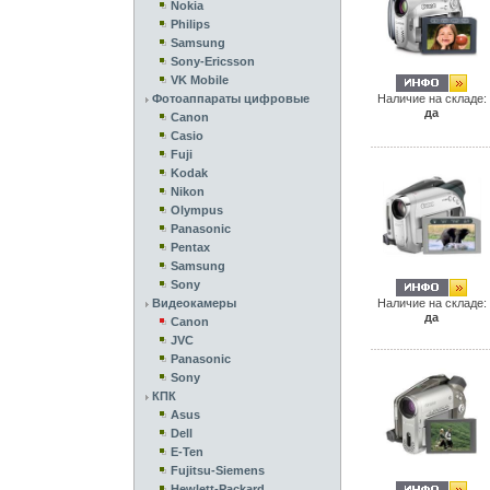
Nokia
Philips
Samsung
Sony-Ericsson
VK Mobile
Фотоаппараты цифровые
Наличие на складе:
да
Canon
Casio
Fuji
Kodak
Nikon
Olympus
Panasonic
Pentax
Samsung
Sony
Видеокамеры
Наличие на складе:
да
Canon
JVC
Panasonic
Sony
КПК
Asus
Dell
E-Ten
Fujitsu-Siemens
Hewlett-Packard