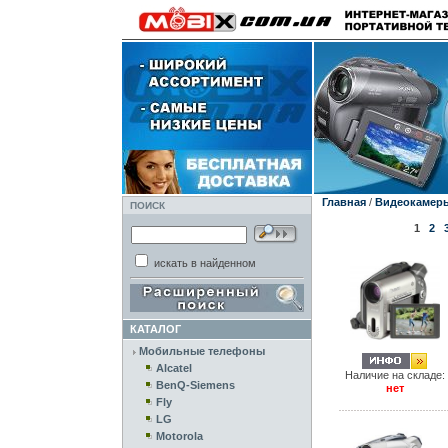
Главная
/
Видеокамер
ПОИСК
1
2
искать в найденном
КАТАЛОГ
Мобильные телефоны
Alcatel
Наличие на складе:
BenQ-Siemens
нет
Fly
LG
Motorola