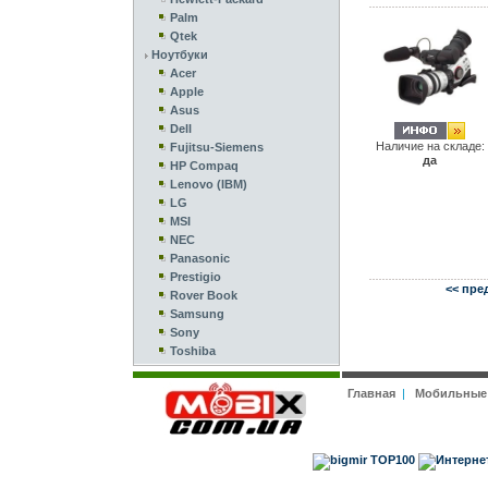
Palm
Qtek
Ноутбуки
Acer
Apple
Asus
Dell
Наличие на складе:
Fujitsu-Siemens
да
HP Compaq
Lenovo (IBM)
LG
MSI
NEC
Panasonic
Prestigio
<< пре
Rover Book
Samsung
Sony
Toshiba
Главная
|
Мобильные