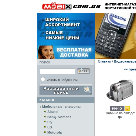
Главная
/
Видеокамер
ПОИСК
<< пре
искать в найденном
КАТАЛОГ
Мобильные телефоны
Alcatel
Наличие на складе:
да
BenQ-Siemens
Fly
LG
Motorola