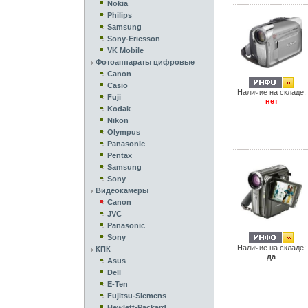
Nokia
Philips
Samsung
Sony-Ericsson
VK Mobile
Фотоаппараты цифровые
Canon
Casio
Наличие на складе:
Fuji
нет
Kodak
Nikon
Olympus
Panasonic
Pentax
Samsung
Sony
Видеокамеры
Canon
JVC
Panasonic
Sony
Наличие на складе:
КПК
да
Asus
Dell
E-Ten
Fujitsu-Siemens
Hewlett-Packard