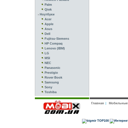
Palm
Qtek
Ноутбуки
Acer
Apple
Asus
Dell
Fujitsu-Siemens
HP Compaq
Lenovo (IBM)
LG
MSI
NEC
Panasonic
Prestigio
Rover Book
Samsung
Sony
Toshiba
Главная
|
Мобильные