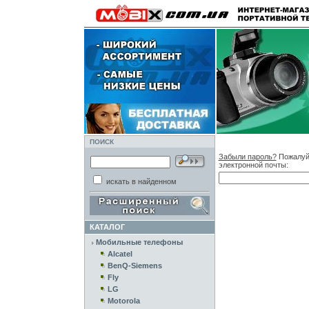
ПОИСК
Забыли пароль?
Пожалуйс
электронной почты:
искать в найденном
КАТАЛОГ
Мобильные телефоны
Alcatel
BenQ-Siemens
Fly
LG
Motorola