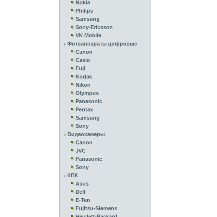
Nokia
Philips
Samsung
Sony-Ericsson
VK Mobile
Фотоаппараты цифровые
Canon
Casio
Fuji
Kodak
Nikon
Olympus
Panasonic
Pentax
Samsung
Sony
Видеокамеры
Canon
JVC
Panasonic
Sony
КПК
Asus
Dell
E-Ten
Fujitsu-Siemens
Hewlett-Packard