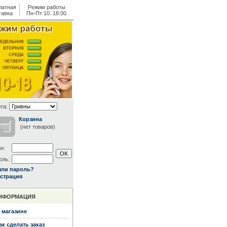
латная
Режим работы
тавка
Пн-Пт 10..18:00
та:
Корзина
(нет товаров)
н:
оль:
ыли пароль?
страция
НФОРМАЦИЯ
 магазине
ак сделать заказ