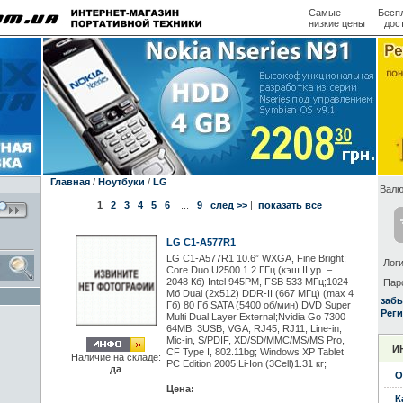
Самые
Бесп
низкие цены
дос
Главная
/
Ноутбуки
/
LG
Валю
1
2
3
4
5
6
...
9
след >>
|
показать все
LG C1-A577R1
LG C1-A577R1 10.6” WXGA, Fine Bright;
Логи
Core Duo U2500 1.2 ГГц (кэш II ур. –
2048 Кб) Intel 945PM, FSB 533 МГц;1024
Пар
Mб Dual (2x512) DDR-II (667 МГц) (max 4
заб
Гб) 80 Гб SATA (5400 об/мин) DVD Super
Реги
Multi Dual Layer External;Nvidia Go 7300
64MB; 3USB, VGA, RJ45, RJ11, Line-in,
Mic-in, S/PDIF, XD/SD/MMC/MS/MS Pro,
И
CF Type I, 802.11bg; Windows XP Tablet
Наличие на складе:
PC Edition 2005;Li-Ion (3Cell)1.31 кг;
да
О
Цена:
К