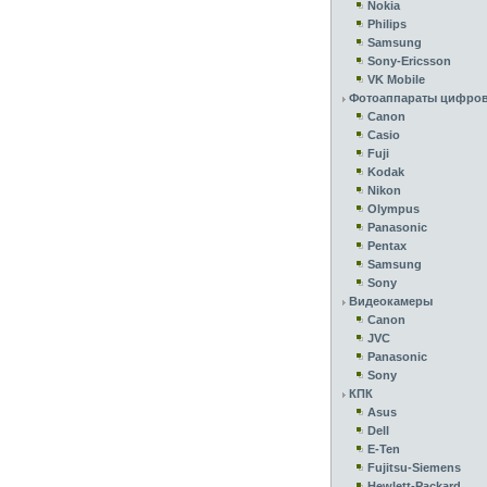
Nokia
Philips
Samsung
Sony-Ericsson
VK Mobile
Фотоаппараты цифро
Canon
Casio
Fuji
Kodak
Nikon
Olympus
Panasonic
Pentax
Samsung
Sony
Видеокамеры
Canon
JVC
Panasonic
Sony
КПК
Asus
Dell
E-Ten
Fujitsu-Siemens
Hewlett-Packard