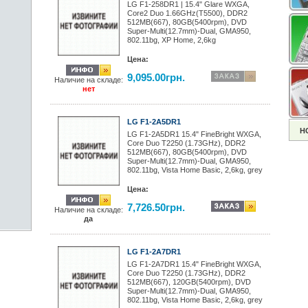
LG F1-258DR1 | 15.4" Glare WXGA,
Core2 Duo 1.66GHz(T5500), DDR2
512MB(667), 80GB(5400rpm), DVD
Super-Multi(12.7mm)-Dual, GMA950,
802.11bg, XP Home, 2,6kg
Цена:
9,095.00грн.
Наличие на складе:
нет
LG F1-2A5DR1
Н
LG F1-2A5DR1 15.4" FineBright WXGA,
Core Duo T2250 (1.73GHz), DDR2
512MB(667), 80GB(5400rpm), DVD
Super-Multi(12.7mm)-Dual, GMA950,
802.11bg, Vista Home Basic, 2,6kg, grey
Цена:
7,726.50грн.
Наличие на складе:
да
LG F1-2A7DR1
LG F1-2A7DR1 15.4" FineBright WXGA,
Core Duo T2250 (1.73GHz), DDR2
512MB(667), 120GB(5400rpm), DVD
Super-Multi(12.7mm)-Dual, GMA950,
802.11bg, Vista Home Basic, 2,6kg, grey