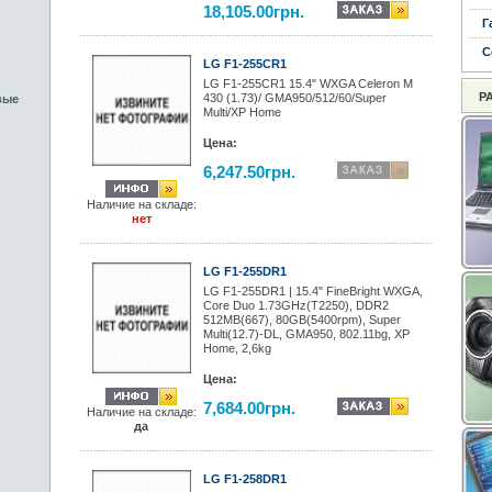
18,105.00грн.
Г
С
LG F1-255CR1
LG F1-255CR1 15.4" WXGA Celeron M
Р
430 (1.73)/ GMA950/512/60/Super
вые
Multi/XP Home
Цена:
6,247.50грн.
Наличие на складе:
нет
LG F1-255DR1
LG F1-255DR1 | 15.4" FineBright WXGA,
Core Duo 1.73GHz(T2250), DDR2
512MB(667), 80GB(5400rpm), Super
Multi(12.7)-DL, GMA950, 802.11bg, XP
Home, 2,6kg
Цена:
7,684.00грн.
Наличие на складе:
да
LG F1-258DR1