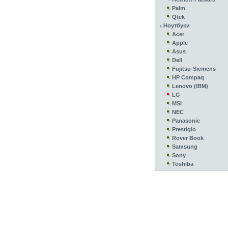
Palm
Qtek
Ноутбуки
Acer
Apple
Asus
Dell
Fujitsu-Siemens
HP Compaq
Lenovo (IBM)
LG
MSI
NEC
Panasonic
Prestigio
Rover Book
Samsung
Sony
Toshiba