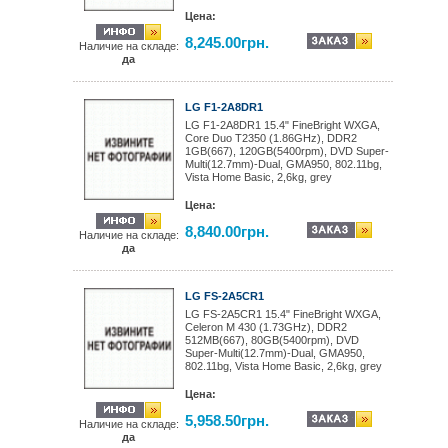
Цена:
8,245.00грн.
Наличие на складе:
да
LG F1-2A8DR1
LG F1-2A8DR1 15.4" FineBright WXGA,
Core Duo T2350 (1.86GHz), DDR2
1GB(667), 120GB(5400rpm), DVD Super-
Multi(12.7mm)-Dual, GMA950, 802.11bg,
Vista Home Basic, 2,6kg, grey
Цена:
8,840.00грн.
Наличие на складе:
да
LG FS-2A5CR1
LG FS-2A5CR1 15.4" FineBright WXGA,
Celeron M 430 (1.73GHz), DDR2
512MB(667), 80GB(5400rpm), DVD
Super-Multi(12.7mm)-Dual, GMA950,
802.11bg, Vista Home Basic, 2,6kg, grey
Цена:
5,958.50грн.
Наличие на складе:
да