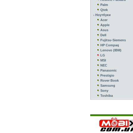
Palm
Qtek
Ноутбуки
Acer
Apple
Asus
Dell
Fujitsu-Siemens
HP Compaq
Lenovo (IBM)
LG
MSI
NEC
Panasonic
Prestigio
Rover Book
Samsung
Sony
Toshiba