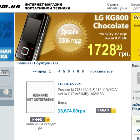
Самые
Бесп
низкие цены
дос
Главная
/
Ноутбуки
/
LG
Валю
<< пред
1
...
4
5
6
7
8
9
|
показать все
LG TX-A555R1
Pentium M 773 ULV (1.3)/ 12.1" WXGA/
Логи
nVidia G72M(64MB)/ 1024/ 60/
Пар
Цена:
заб
Реги
15,674.00грн.
И
Наличие на складе:
да
О
К