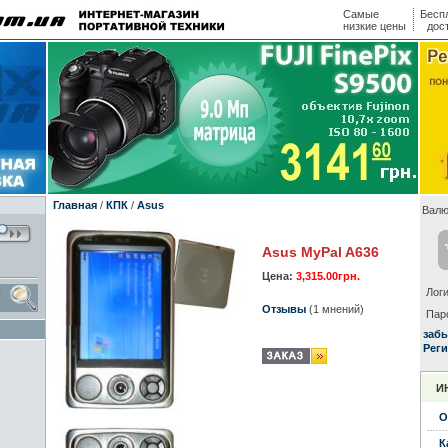
Самые
Бесп
низкие цены
дос
Главная
/
КПК
/
Asus
Валю
Asus MyPal A636
Цена:
3,315.00грн.
Логи
Отзывы
(1 мнений)
Пар
заб
Реги
И
О
К