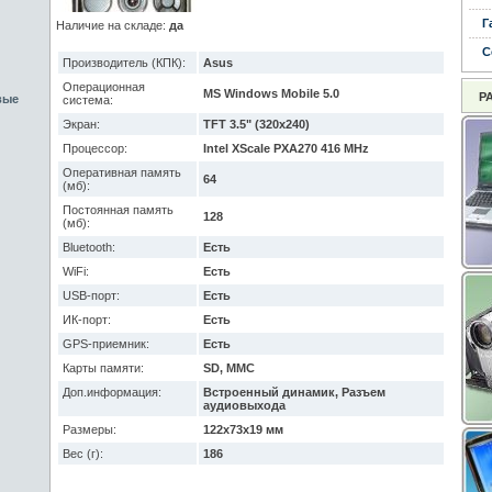
Г
Наличие на складе:
да
С
Производитель (КПК):
Asus
Операционная
MS Windows Mobile 5.0
Р
вые
система:
Экран:
TFT 3.5" (320x240)
Процессор:
Intel XScale PXA270 416 MHz
Оперативная память
64
(мб):
Постоянная память
128
(мб):
Bluetooth:
Есть
WiFi:
Есть
USB-порт:
Есть
ИК-порт:
Есть
GPS-приемник:
Есть
Карты памяти:
SD, MMC
Доп.информация:
Встроенный динамик, Разъем
аудиовыхода
Размеры:
122x73x19 мм
Вес (г):
186