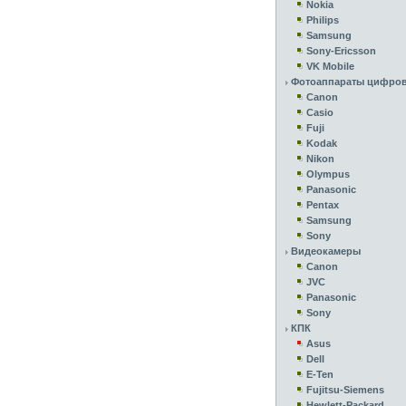
Nokia
Philips
Samsung
Sony-Ericsson
VK Mobile
Фотоаппараты цифро
Canon
Casio
Fuji
Kodak
Nikon
Olympus
Panasonic
Pentax
Samsung
Sony
Видеокамеры
Canon
JVC
Panasonic
Sony
КПК
Asus
Dell
E-Ten
Fujitsu-Siemens
Hewlett-Packard