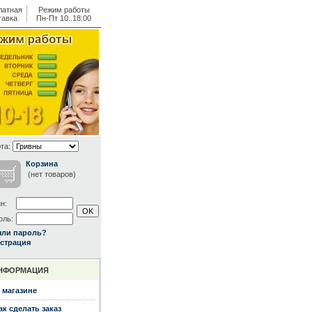
латная
Режим работы
тавка
Пн-Пт 10..18:00
та:
Корзина
(нет товаров)
н:
оль:
ыли пароль?
страция
НФОРМАЦИЯ
 магазине
ак сделать заказ