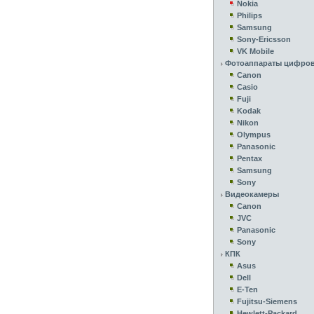
Nokia
Philips
Samsung
Sony-Ericsson
VK Mobile
Фотоаппараты цифро
Canon
Casio
Fuji
Kodak
Nikon
Olympus
Panasonic
Pentax
Samsung
Sony
Видеокамеры
Canon
JVC
Panasonic
Sony
КПК
Asus
Dell
E-Ten
Fujitsu-Siemens
Hewlett-Packard