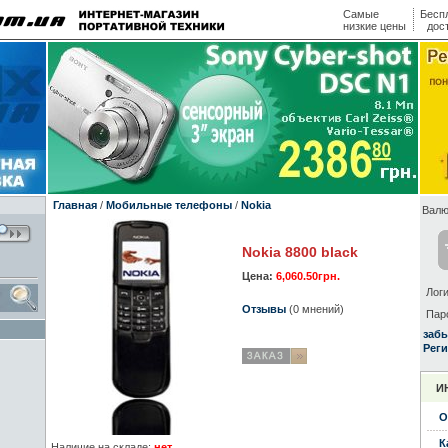
Самые
Бесп
низкие цены
дос
Главная
/
Мобильные телефоны
/
Nokia
Валю
Nokia 8800 black
Цена:
6,060.50грн.
Логи
Отзывы
(0 мнений)
Пар
заб
Реги
И
О
К
Наличие на складе:
нет