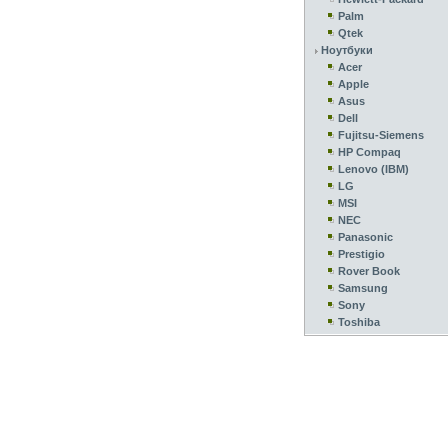
Palm
Qtek
Ноутбуки
Acer
Apple
Asus
Dell
Fujitsu-Siemens
HP Compaq
Lenovo (IBM)
LG
MSI
NEC
Panasonic
Prestigio
Rover Book
Samsung
Sony
Toshiba