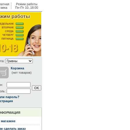
латная
Режим работы
тавка
Пн-Пт 10..18:00
та:
Корзина
(нет товаров)
н:
оль:
ыли пароль?
страция
НФОРМАЦИЯ
 магазине
ак сделать заказ