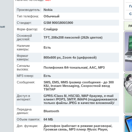
Г
Производитель:
Nokia
С
Тип телефона:
Обычный
Стандарт:
GSM 900/1800/1900
Р
вые
Форм-фактор:
Слайдер
Основной
TFT, 208x208 пикселей (262k цветов)
дисплей:
Наличие
Есть
камеры:
Формат
800x600 px, Zoom 4x (цифровой)
камеры:
Сигналы
Полифония /64-тональная/, AAC, MP3
вызова:
MP3 плеер:
Есть
Сообщения:
SMS, EMS, MMS /размер сообщения - до 300
КБ/, Instant Messaging, Скоростной ввод
T9/iTAP
Доступ в
GPRS /Class 8/, HSCSD, WAP браузер, e-mail
интернет:
клиент /POP3, SMTP, IMAP4 (поддерживаются
только файлы JPEG в качестве вложений)/
Передача
Bluetooth
данных:
Объем памяти:
64 МБ
Доп. функции:
Диктофон /работает в режиме разговора/,
Громкая связь, MP3 плеер /Music Player,