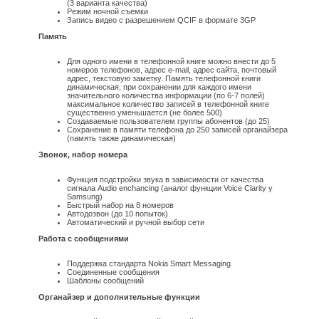
(3 варианта качества)
Режим ночной съемки
Запись видео с разрешением QCIF в формате 3GP
Память
Для одного имени в телефонной книге можно внести до 5
номеров телефонов, адрес e-mail, адрес сайта, почтовый
адрес, текстовую заметку. Память телефонной книги
динамическая, при сохранении для каждого имени
значительного количества информации (по 6-7 полей)
максимальное количество записей в телефонной книге
существенно уменьшается (не более 500)
Создаваемые пользователем группы абонентов (до 25)
Сохранение в памяти телефона до 250 записей органайзера
(память также динамическая)
Звонок, набор номера
Функция подстройки звука в зависимости от качества
сигнала Audio enchancing (аналог функции Voice Clarity у
Samsung)
Быстрый набор на 8 номеров
Автодозвон (до 10 попыток)
Автоматический и ручной выбор сети
Работа с сообщениями
Поддержка стандарта Nokia Smart Messaging
Соединенные сообщения
Шаблоны сообщений
Органайзер и дополнительные функции