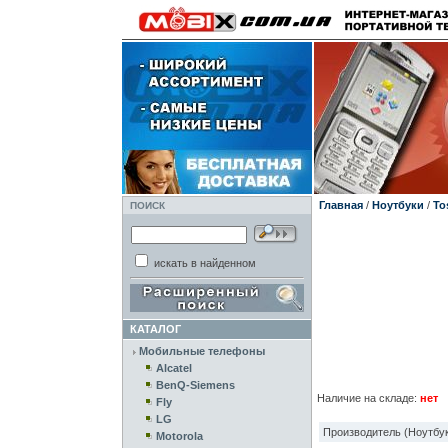
Главная
/
Ноутбуки
/
To
ПОИСК
искать в найденном
КАТАЛОГ
Мобильные телефоны
Alcatel
BenQ-Siemens
Наличие на складе:
нет
Fly
LG
Производитель (Ноутбук
Motorola