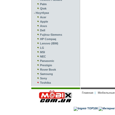
Palm
Qtek
Ноутбуки
Acer
Apple
Asus
Dell
Fujitsu-Siemens
HP Compaq
Lenovo (IBM)
LG
MSI
NEC
Panasonic
Prestigio
Rover Book
Samsung
Sony
Toshiba
Главная
|
Мобильные