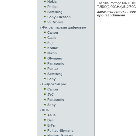
Nokia
Toshiba Portege M400-10
Philips
T2500(2.00GHz)/512/80G/F
характеристики прос
Samsung
производителя
Sony-Ericsson
VK Mobile
Фотоаппараты цифровые
Canon
Casio
Fuji
Kodak
Nikon
Olympus
Panasonic
Pentax
Samsung
Sony
Видеокамеры
Canon
JVC
Panasonic
Sony
КПК
Asus
Dell
E-Ten
Fujitsu-Siemens
Hewlett-Packard