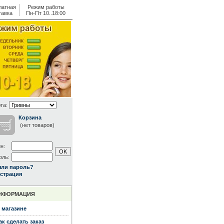
латная
Режим работы
тавка
Пн-Пт 10..18:00
та:
Корзина
(нет товаров)
н:
оль:
ыли пароль?
страция
НФОРМАЦИЯ
 магазине
ак сделать заказ