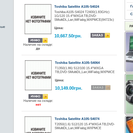
Г
Toshiba Satellite A105-S4024
Toshiba A105-S4024 T2400(1.83GHz)
С
1G/120 15.4"WXGA TB,DVD-
SMultiDL,Lan,WiFiabg,WXPMCE(84723c)
Р
вые
Цена:
10,667.50грн.
Наличие на складе:
да
Toshiba Satellite A105-S4064
T1350(1.86) 512/100 15.4"WXGA
TB,DVD-SMultiDL,Lan,WiFiabg,WXPMCE
Цена:
10,149.00грн.
Наличие на складе:
нет
Toshiba Satellite A105-S4074
T2050(1.6) 512/120 15.4"WXGA TB,DVD-
SMultiDL,Lan,WiFiabg,WXPMCE