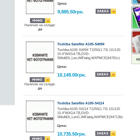
Цена:
9,885.50грн.
Наличие на складе:
да
Toshiba Satellite A105-S4094
Toshiba A105-S4094 T2250(1.73) 1G/120
15.4"WXGA TB,DVD-
SMultiDL,Lan,WiFiabg,WXPMCE(84781c)
Н
Цена:
10,149.00грн.
Наличие на складе:
да
Toshiba Satellite A105-S4114
Toshiba A105-S4114 T2250(1.73) 1G/120
15.4"WXGA TB,DVD-
SMultiDL,LanG,WiFiabg,WXPMCE(84713b)
Цена:
10,735.50грн.