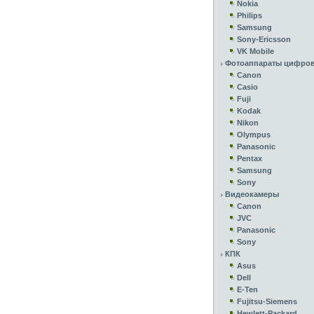
Nokia
Philips
Samsung
Sony-Ericsson
VK Mobile
Фотоаппараты цифро
Canon
Casio
Fuji
Kodak
Nikon
Olympus
Panasonic
Pentax
Samsung
Sony
Видеокамеры
Canon
JVC
Panasonic
Sony
КПК
Asus
Dell
E-Ten
Fujitsu-Siemens
Hewlett-Packard