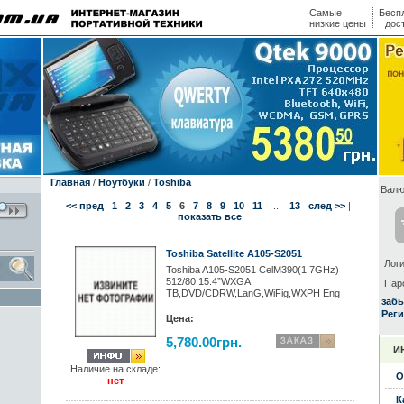
Самые
Бесп
низкие цены
дос
Главная
/
Ноутбуки
/
Toshiba
Валю
<< пред
1
2
3
4
5
6
7
8
9
10
11
...
13
след >>
|
показать все
Toshiba Satellite A105-S2051
Логи
Toshiba A105-S2051 CelM390(1.7GHz)
512/80 15.4”WXGA
Пар
TB,DVD/CDRW,LanG,WiFig,WXPH Еng
заб
Реги
Цена:
5,780.00грн.
И
Наличие на складе:
О
нет
К