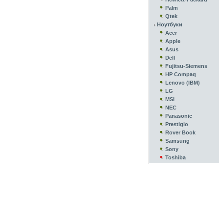
Palm
Qtek
Ноутбуки
Acer
Apple
Asus
Dell
Fujitsu-Siemens
HP Compaq
Lenovo (IBM)
LG
MSI
NEC
Panasonic
Prestigio
Rover Book
Samsung
Sony
Toshiba