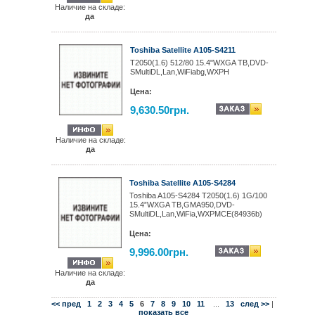
Наличие на складе:
да
Toshiba Satellite A105-S4211
T2050(1.6) 512/80 15.4"WXGA TB,DVD-
SMultiDL,Lan,WiFiabg,WXPH
Цена:
9,630.50грн.
Наличие на складе:
да
Toshiba Satellite A105-S4284
Toshiba A105-S4284 T2050(1.6) 1G/100
15.4”WXGA TB,GMA950,DVD-
SMultiDL,Lan,WiFia,WXPMCE(84936b)
Цена:
9,996.00грн.
Наличие на складе:
да
<< пред
1
2
3
4
5
6
7
8
9
10
11
...
13
след >>
|
показать все