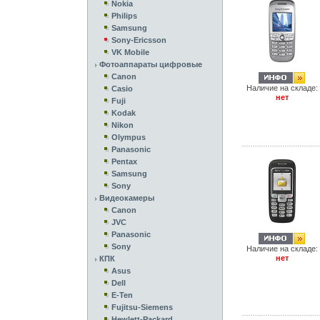
Nokia
Philips
Samsung
Sony-Ericsson
VK Mobile
Фотоаппараты цифровые
Canon
Наличие на складе:
Casio
нет
Fuji
Kodak
Nikon
Olympus
Panasonic
Pentax
Samsung
Sony
Видеокамеры
Canon
JVC
Panasonic
Sony
Наличие на складе:
нет
КПК
Asus
Dell
E-Ten
Fujitsu-Siemens
Hewlett-Packard