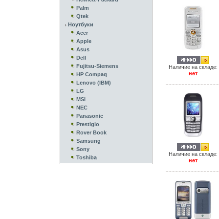
Palm
Qtek
Ноутбуки
Acer
Apple
Asus
Dell
Fujitsu-Siemens
Наличие на складе:
нет
HP Compaq
Lenovo (IBM)
LG
MSI
NEC
Panasonic
Prestigio
Rover Book
Samsung
Sony
Наличие на складе:
Toshiba
нет