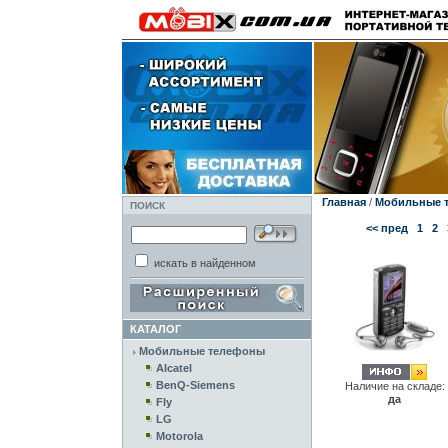
Главная
/
Мобильные 
ПОИСК
<< пред
1
2
искать в найденном
КАТАЛОГ
Мобильные телефоны
Alcatel
BenQ-Siemens
Наличие на складе:
да
Fly
LG
Motorola