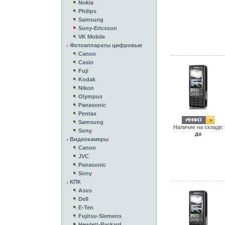
Nokia
Philips
Samsung
Sony-Ericsson
VK Mobile
Фотоаппараты цифровые
Canon
Casio
Fuji
Kodak
Nikon
Olympus
Panasonic
Pentax
Samsung
Наличие на складе:
Sony
да
Видеокамеры
Canon
JVC
Panasonic
Sony
КПК
Asus
Dell
E-Ten
Fujitsu-Siemens
Hewlett-Packard