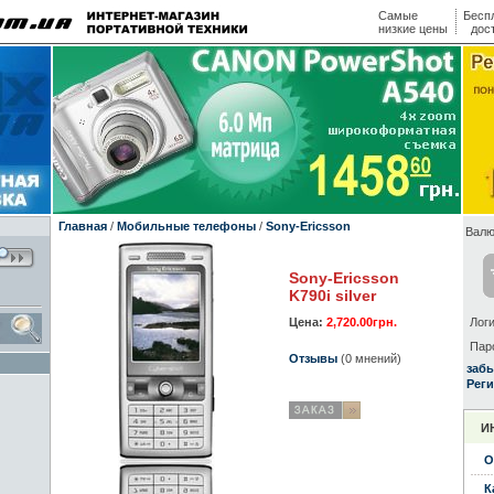
Самые
Бесп
низкие цены
дос
Главная
/
Мобильные телефоны
/
Sony-Ericsson
Валю
Sony-Ericsson
K790i silver
Цена:
2,720.00грн.
Логи
Пар
Отзывы
(0 мнений)
заб
Реги
И
О
К