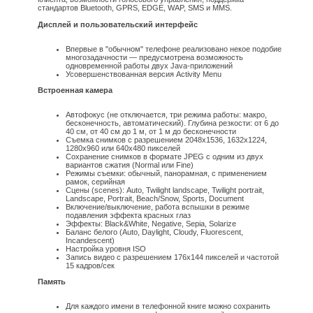
стандартов Bluetooth, GPRS, EDGE, WAP, SMS и MMS.
Дисплей и пользовательский интерфейс
Впервые в "обычном" телефоне реализовано некое подобие
многозадачности — предусмотрена возможность
одновременной работы двух Java-приложений
Усовершенствованная версия Activity Menu
Встроенная камера
Автофокус (не отключается, три режима работы: макро,
бесконечность, автоматический). Глубина резкости: от 6 до
40 см, от 40 см до 1 м, от 1 м до бесконечности
Съемка снимков с разрешением 2048x1536, 1632x1224,
1280x960 или 640x480 пикселей
Сохранение снимков в формате JPEG с одним из двух
вариантов сжатия (Normal или Fine)
Режимы съемки: обычный, панорамная, с применением
рамок, серийная
Сцены (scenes): Auto, Twilight landscape, Twilight portrait,
Landscape, Portrait, Beach/Snow, Sports, Document
Включение/выключение, работа вспышки в режиме
подавления эффекта красных глаз
Эффекты: Black&White, Negative, Sepia, Solarize
Баланс белого (Auto, Daylight, Cloudy, Fluorescent,
Incandescent)
Настройка уровня ISO
Запись видео с разрешением 176х144 пикселей и частотой
15 кадров/сек
Память
Для каждого имени в телефонной книге можно сохранить