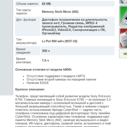
Объем памяти:
82 МБ
Тип карты
Memory Stick Micro (M2)
памяти:
Доп. функции:
Диктофон /ограничения на длительность
записи нет/, Громкая связь, MPEG 4
проигрыватель, Редактор изображений
/PhotoDJ, VideoDJ/, Синхронизация с ПК,
Органайзер
Тип
Li-Pol 900 мАч (BST-33)
аккумулятора:
Время
350 ч
ожидания:
Н
Время
7.5 ч
разговора:
Основные отличия от модели k800i:
Отсутствие поддержки стандарта UMTS
Отсутствие второй камеры на передней панели
Наличие EDGE
Краткое описание:
Телефон, представляющий собой развитие модели Sony Ericsson
K750. Главные инновации в Sony Ericsson K790 — встроенная 3.2-
мегапиксельная камера с ксеноновой вспышкой и дисплей с
большей разрешающий способностью. Также в новинке следует
отметить использование бренда CyberShot — задняя часть
телефона стилизована под цифровой фотоаппарат Sony линейки
CyberShot. Основные характеристики телефона: поддержка карт
памяти Memory Stick Micro (M2), наличие музыкального и видео
плееров, ИК-порта, диктофона, громкой связи, встроенного e-mail
клиента, возможности голосового управления, поддержка