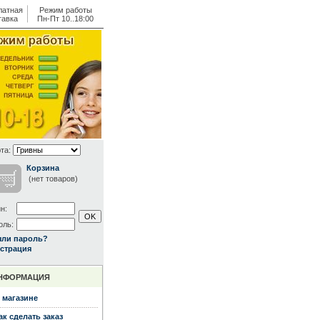
латная
Режим работы
тавка
Пн-Пт 10..18:00
та:
Корзина
(нет товаров)
н:
оль:
ыли пароль?
страция
НФОРМАЦИЯ
 магазине
ак сделать заказ