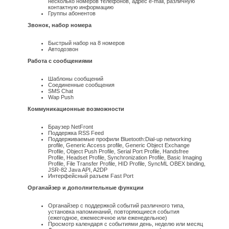
несколько номеров телефонов, адрес e-mail, различную
контактную информацию
Группы абонентов
Звонок, набор номера
Быстрый набор на 8 номеров
Автодозвон
Работа с сообщениями
Шаблоны сообщений
Соединенные сообщения
SMS Chat
Wap Push
Коммуникационные возможности
Браузер NetFront
Поддержка RSS Feed
Поддерживаемые профили Bluetooth:Dial-up networking
profile, Generic Access profile, Generic Object Exchange
Profile, Object Push Profile, Serial Port Profile, Handsfree
Profile, Headset Profile, Synchronization Profile, Basic Imaging
Profile, File Transfer Profile, HID Profile, SyncML OBEX binding,
JSR-82 Java API, A2DP
Интерфейсный разъем Fast Port
Органайзер и дополнительные функции
Органайзер с поддержкой событий различного типа,
установка напоминаний, повторяющиеся события
(ежегодное, ежемесячное или еженедельное)
Просмотр календаря с событиями день, неделю или месяц