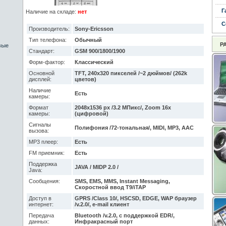
Г
Наличие на складе:
нет
С
Производитель:
Sony-Ericsson
Тип телефона:
Обычный
Р
вые
Стандарт:
GSM 900/1800/1900
Форм-фактор:
Классический
Основной
TFT, 240x320 пикселей /~2 дюймов/ (262k
дисплей:
цветов)
Наличие
Есть
камеры:
Формат
2048x1536 px /3.2 МПикс/, Zoom 16x
камеры:
(цифровой)
Сигналы
Полифония /72-тональная/, MIDI, MP3, AAC
вызова:
MP3 плеер:
Есть
FM приемник:
Есть
Поддержка
JAVA / MIDP 2.0 /
Java:
Сообщения:
SMS, EMS, MMS, Instant Messaging,
Скоростной ввод T9/iTAP
Доступ в
GPRS /Class 10/, HSCSD, EDGE, WAP браузер
интернет:
/v.2.0/, e-mail клиент
Передача
Bluetooth /v.2.0, с поддержкой EDR/,
данных:
Инфракрасный порт