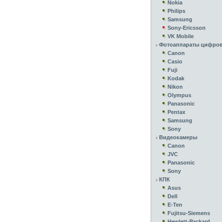
Nokia
Philips
Samsung
Sony-Ericsson
VK Mobile
Фотоаппараты цифро
Canon
Casio
Fuji
Kodak
Nikon
Olympus
Panasonic
Pentax
Samsung
Sony
Видеокамеры
Canon
JVC
Panasonic
Sony
КПК
Asus
Dell
E-Ten
Fujitsu-Siemens
Hewlett-Packard