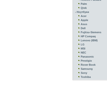
Palm
Qtek
Ноутбуки
Acer
Apple
Asus
Dell
Fujitsu-Siemens
HP Compaq
Lenovo (IBM)
LG
MSI
NEC
Panasonic
Prestigio
Rover Book
Samsung
Sony
Toshiba