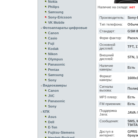
Nokia
Philips
Наличие на складе:
нет
Samsung
Sony-Ericsson
Производитель:
Sony-
VK Mobile
Тип телефона:
Обыч
Фотоаппараты цифровые
Стандарт:
GSM 8
Canon
Форм-фактор:
Раскл
Casio
Fuji
Основной
TFT, 1
дисплей:
Kodak
Nikon
Внешний
STN, 
дисплей:
Olympus
Panasonic
Наличие
Есть
камеры:
Pentax
Samsung
Формат
1600x1
камеры:
Sony
Видеокамеры
Сигналы
Полиф
вызова:
Canon
JVC
MP3 плеер:
Есть
Panasonic
FM приемник:
Есть
Sony
Поддержка
КПК
JAVA /
Java:
Asus
Сообщения:
SMS, 
Dell
T9/iTA
E-Ten
Доступ в
GPRS /
Fujitsu-Siemens
интернет:
браузе
Hewlett-Packard