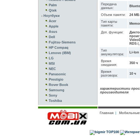
Передача
Palm
Bluet
данных:
Qtek
Объем памяти:
24 МБ
Ноутбуки
Acer
Тип карты
Memory
памяти:
Apple
Asus
Доп. функции:
Дикто
проиг
Dell
VideoD
Fujitsu-Siemens
RDS /
HP Compaq
Тип
Li-Ion
Lenovo (IBM)
аккумулятора:
LG
Время
350 ч
MSI
ожидания:
NEC
Время
10 ч
Panasonic
разговора:
Prestigio
Rover Book
характеристики прос
Samsung
производителя
Sony
Toshiba
Главная
|
Мобильные