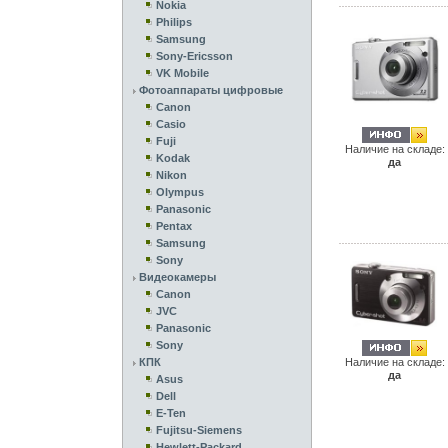
Nokia
Philips
Samsung
Sony-Ericsson
VK Mobile
Фотоаппараты цифровые
Canon
Casio
Fuji
Наличие на складе:
Kodak
да
Nikon
Olympus
Panasonic
Pentax
Samsung
Sony
Видеокамеры
Canon
JVC
Panasonic
Sony
КПК
Наличие на складе:
да
Asus
Dell
E-Ten
Fujitsu-Siemens
Hewlett-Packard