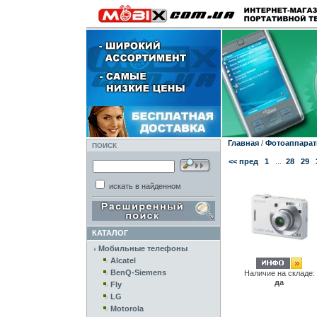
Главная
/
Фотоаппара
ПОИСК
<< пред
1
...
28
29
искать в найденном
КАТАЛОГ
Мобильные телефоны
Alcatel
BenQ-Siemens
Наличие на складе:
да
Fly
LG
Motorola