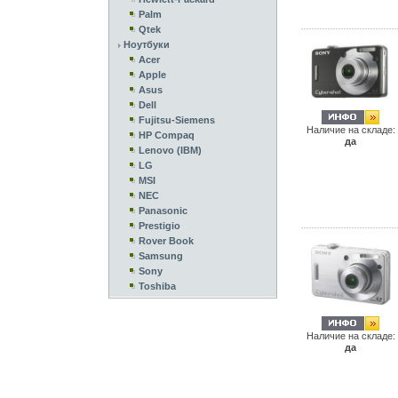
Palm
Qtek
Ноутбуки
Acer
Apple
Asus
Dell
Fujitsu-Siemens
Наличие на складе:
HP Compaq
да
Lenovo (IBM)
LG
MSI
NEC
Panasonic
Prestigio
Rover Book
Samsung
Sony
Toshiba
Наличие на складе:
да