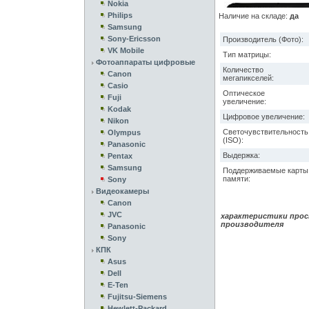
Nokia
Philips
Наличие на складе:
да
Samsung
Sony-Ericsson
Производитель (Фото):
VK Mobile
Тип матрицы:
Фотоаппараты цифровые
Количество
Canon
мегапикселей:
Casio
Оптическое
Fuji
увеличение:
Kodak
Цифровое увеличение:
Nikon
Светочувствительность
Olympus
(ISO):
Panasonic
Выдержка:
Pentax
Samsung
Поддерживаемые карты
памяти:
Sony
Видеокамеры
Canon
JVC
характеристики прос
производителя
Panasonic
Sony
КПК
Asus
Dell
E-Ten
Fujitsu-Siemens
Hewlett-Packard