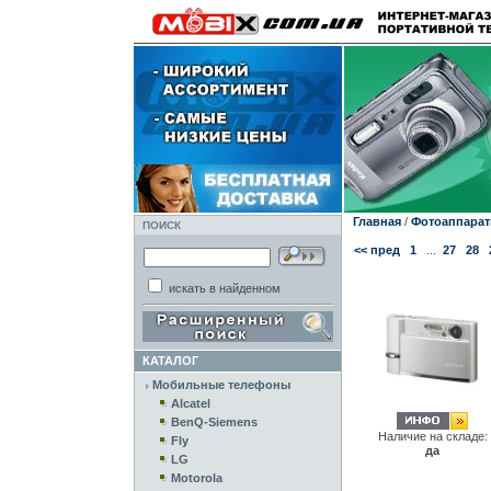
Главная
/
Фотоаппара
ПОИСК
<< пред
1
...
27
28
искать в найденном
КАТАЛОГ
Мобильные телефоны
Alcatel
BenQ-Siemens
Наличие на складе:
Fly
да
LG
Motorola