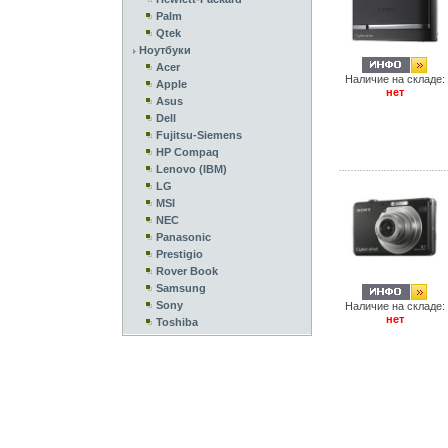
Palm
Qtek
Ноутбуки
Acer
Наличие на складе:
Apple
нет
Asus
Dell
Fujitsu-Siemens
HP Compaq
Lenovo (IBM)
LG
MSI
NEC
Panasonic
Prestigio
Rover Book
Samsung
Sony
Наличие на складе:
нет
Toshiba