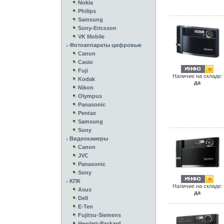
Nokia
Philips
Samsung
Sony-Ericsson
VK Mobile
Фотоаппараты цифровые
Canon
Casio
Fuji
Наличие на складе:
Kodak
да
Nikon
Olympus
Panasonic
Pentax
Samsung
Sony
Видеокамеры
Canon
JVC
Panasonic
Sony
КПК
Наличие на складе:
Asus
да
Dell
E-Ten
Fujitsu-Siemens
Hewlett-Packard