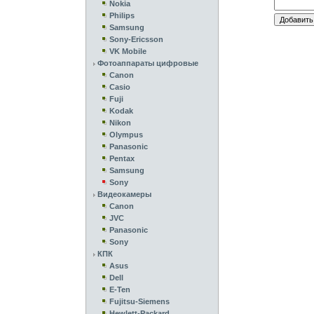
Nokia
Philips
Samsung
Sony-Ericsson
VK Mobile
Фотоаппараты цифровые
Canon
Casio
Fuji
Kodak
Nikon
Olympus
Panasonic
Pentax
Samsung
Sony
Видеокамеры
Canon
JVC
Panasonic
Sony
КПК
Asus
Dell
E-Ten
Fujitsu-Siemens
Hewlett-Packard