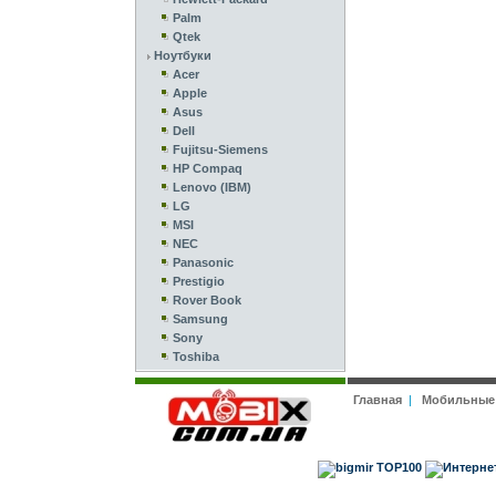
Palm
Qtek
Ноутбуки
Acer
Apple
Asus
Dell
Fujitsu-Siemens
HP Compaq
Lenovo (IBM)
LG
MSI
NEC
Panasonic
Prestigio
Rover Book
Samsung
Sony
Toshiba
Главная
|
Мобильные