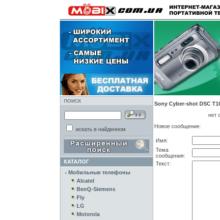
ПОИСК
Sony Cyber-shot DSC T10
нет 
Новое сообщение:
искать в найденном
Имя:
Тема
сообщения:
КАТАЛОГ
Текст:
Мобильные телефоны
Alcatel
BenQ-Siemens
Fly
LG
Motorola