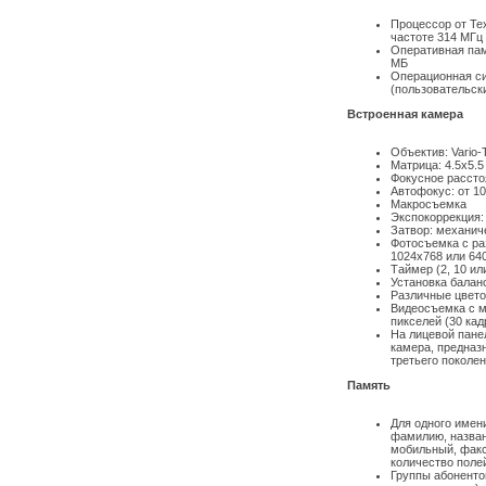
Процессор от Tex
частоте 314 МГц
Оперативная пам
МБ
Операционная си
(пользовательски
Встроенная камера
Объектив: Vario-T
Матрица: 4.5х5.
Фокусное расстоя
Автофокус: от 10
Макросъемка
Экспокоррекция: 
Затвор: механиче
Фотосъемка с ра
1024x768 или 64
Таймер (2, 10 или
Установка балан
Различные цвет
Видеосъемка с 
пикселей (30 ка
На лицевой пане
камера, предназ
третьего поколе
Память
Для одного имен
фамилию, назван
мобильный, факс
количество поле
Группы абоненто