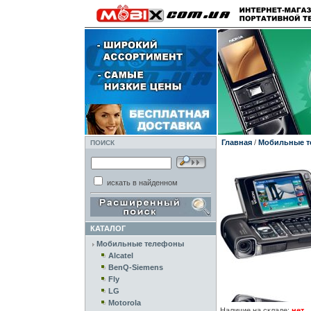
Главная
/
Мобильные 
ПОИСК
искать в найденном
КАТАЛОГ
Мобильные телефоны
Alcatel
BenQ-Siemens
Fly
LG
Motorola
Наличие на складе:
нет