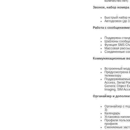
количество нет)
Звонок, набор номера
Быстрый набор н
Автодозвон (до 1
Работа с сообщениями
Поддержка станд
Шаблоны сообщ
Функция SMS Ch
Массовая рассы
Соединенные со
Коммуникационные во
Встроенный модул
Предусмотрена в
телевизору
Поддерживаемые п
Access, Serial Po
Generic Object Ex
Imaging, SIM Acc
Органайзер и дополн
Органайзер с по
3)
Календарь
Установка напом
Профили пользов
профиля
Сменяемые заста