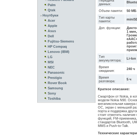
Передача
Bluet
данных:
Palm
Qtek
Объем памяти:
50 МБ
Ноутбуки
Тип карты
miniS
Acer
памяти:
Apple
Доп. функции:
Дикто
Asus
1 мин,
Громк
Dell
eAAC+
Fujitsu-Siemens
работ
проиг
HP Compaq
прием
Lenovo (IBM)
Тип
LG
Li-Ion
аккумулятора:
MSI
Время
NEC
240 ч
ожидания:
Panasonic
Время
Prestigio
5 ч
разговора:
Rover Book
Samsung
Краткое описание:
Sony
Смартфон от Nokia, в к
Toshiba
модели Nokia N90. Основ
мегапиксельная камера 
ОС, экран с меньшей ра
порта и поддержка друго
стоит отметить наличие
функций, FM-приемника, 
стандартов Bluetooth, U
MMS и Push-to-Talk.
Технические характери