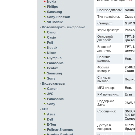
Nokia
Philips
Производитель:
Nokia
Samsung
Тип телефона:
Смар
Sony-Ericsson
VK Mobile
Стандарт:
GSM 9
Фотоаппараты цифровые
Форм-фактор:
Раскл
Canon
Основной
TFT, 2
Casio
дисплей:
цвето
Fuji
Внешний
TFT, 1
Kodak
дисплей:
цвето
Nikon
Наличие
Olympus
Есть
камеры:
Panasonic
Формат
2048x1
Pentax
камеры:
Zoom 
Samsung
Сигналы
Sony
Полиф
вызова:
Видеокамеры
MP3 плеер:
Есть
Canon
JVC
FM приемник:
Есть
Panasonic
Поддержка
JAVA /
Sony
Java:
КПК
Сообщения:
SMS, 
Asus
300 КБ
Скоро
Dell
E-Ten
Доступ в
GPRS /
интернет:
браузе
Fujitsu-Siemens
Hewlett-Packard