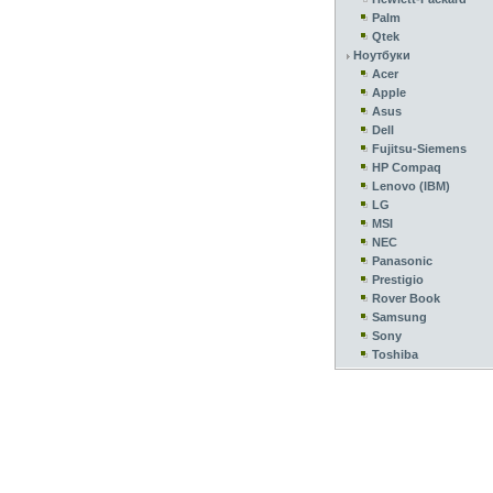
Palm
Qtek
Ноутбуки
Acer
Apple
Asus
Dell
Fujitsu-Siemens
HP Compaq
Lenovo (IBM)
LG
MSI
NEC
Panasonic
Prestigio
Rover Book
Samsung
Sony
Toshiba