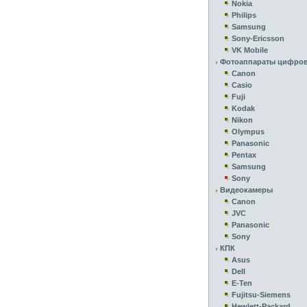
Nokia
Philips
Samsung
Sony-Ericsson
VK Mobile
Фотоаппараты цифро
Canon
Casio
Fuji
Kodak
Nikon
Olympus
Panasonic
Pentax
Samsung
Sony
Видеокамеры
Canon
JVC
Panasonic
Sony
КПК
Asus
Dell
E-Ten
Fujitsu-Siemens
Hewlett-Packard