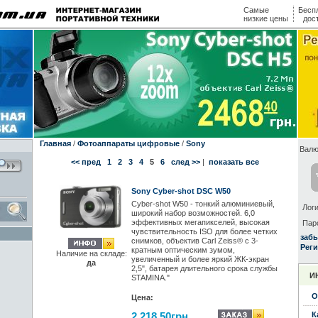
Самые
Бесп
низкие цены
дос
Главная
/
Фотоаппараты цифровые
/
Sony
Валю
<< пред
1
2
3
4
5
6
след >>
|
показать все
Sony Cyber-shot DSC W50
Cyber-shot W50 - тонкий алюминиевый,
Логи
широкий набор возможностей. 6,0
эффективных мегапикселей, высокая
Пар
чувствительность ISO для более четких
заб
снимков, объектив Carl Zeiss® с 3-
Реги
кратным оптическим зумом,
Наличие на складе:
увеличенный и более яркий ЖК-экран
да
2,5", батарея длительного срока службы
И
STAMINA."
О
Цена:
2,218.50грн.
К