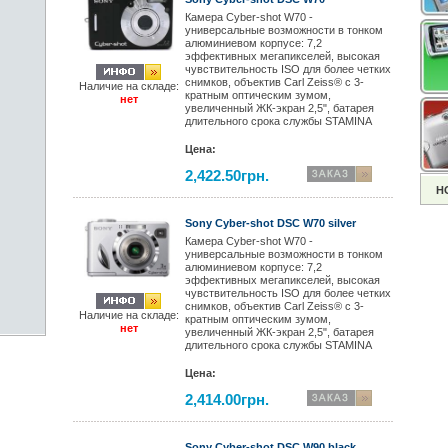
Камера Cyber-shot W70 -
универсальные возможности в тонком
алюминиевом корпусе: 7,2
эффективных мегапикселей, высокая
чувствительность ISO для более четких
снимков, объектив Carl Zeiss® с 3-
Наличие на складе:
кратным оптическим зумом,
нет
увеличенный ЖК-экран 2,5", батарея
длительного срока службы STAMINA
Цена:
2,422.50грн.
Н
Sony Cyber-shot DSC W70 silver
Камера Cyber-shot W70 -
универсальные возможности в тонком
алюминиевом корпусе: 7,2
эффективных мегапикселей, высокая
чувствительность ISO для более четких
снимков, объектив Carl Zeiss® с 3-
Наличие на складе:
кратным оптическим зумом,
нет
увеличенный ЖК-экран 2,5", батарея
длительного срока службы STAMINA
Цена:
2,414.00грн.
Sony Cyber-shot DSC W90 black