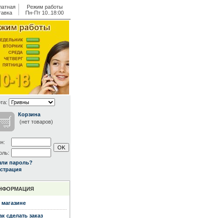
латная
Режим работы
тавка
Пн-Пт 10..18:00
та:
Корзина
(нет товаров)
н:
оль:
ыли пароль?
страция
НФОРМАЦИЯ
 магазине
ак сделать заказ