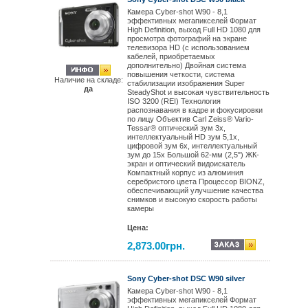
Камера Cyber-shot W90 - 8,1
эффективных мегапикселей Формат
High Definition, выход Full HD 1080 для
просмотра фотографий на экране
телевизора HD (с использованием
кабелей, приобретаемых
дополнительно) Двойная система
повышения четкости, система
Наличие на складе:
стабилизации изображения Super
да
SteadyShot и высокая чувствительность
ISO 3200 (REI) Технология
распознавания в кадре и фокусировки
по лицу Объектив Carl Zeiss® Vario-
Tessar® оптический зум 3x,
интеллектуальный HD зум 5,1x,
цифровой зум 6x, интеллектуальный
зум до 15x Большой 62-мм (2,5") ЖК-
экран и оптический видоискатель
Компактный корпус из алюминия
серебристого цвета Процессор BIONZ,
обеспечивающий улучшение качества
снимков и высокую скорость работы
камеры
Цена:
2,873.00грн.
Sony Cyber-shot DSC W90 silver
Камера Cyber-shot W90 - 8,1
эффективных мегапикселей Формат