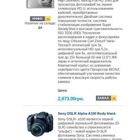
High Definition, выход Full HD 1080 для
просмотра фотографий на экране
телевизора HD (с использованием
кабелей, приобретаемых
дополнительно) Двойная система
повышения четкости, система
Наличие на складе:
стабилизации изображения Super
да
SteadyShot и высокая чувствительность
ISO 3200 (REI) Технология
распознавания в кадре и фокусировки
по лицу Объектив Carl Zeiss® Vario-
Tessar® оптический зум 3x,
интеллектуальный HD зум 5,1x,
цифровой зум 6x, интеллектуальный
зум до 15x Большой 62-мм (2,5") ЖК-
экран и оптический видоискатель
Компактный корпус из алюминия
серебристого цвета Процессор BIONZ,
обеспечивающий улучшение качества
снимков и высокую скорость работы
камеры
Цена:
2,873.00грн.
Sony DSLR Alpha A100 Body black
Sony DSLR- a100 является первой
цифровой зеркальной фотокамеры (D-
SLR) семейства a (произносится
“альфа”) – новой марки D-SLR
фотокамер Sony. Система сменных
объективов Sony α совместима с более