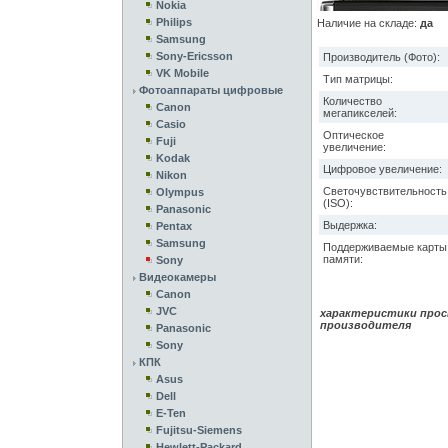
Nokia
Philips
Наличие на складе:
да
Samsung
Sony-Ericsson
Производитель (Фото):
VK Mobile
Тип матрицы:
Фотоаппараты цифровые
Количество
Canon
мегапикселей:
Casio
Оптическое
Fuji
увеличение:
Kodak
Цифровое увеличение:
Nikon
Светочувствительность
Olympus
(ISO):
Panasonic
Выдержка:
Pentax
Samsung
Поддерживаемые карты
памяти:
Sony
Видеокамеры
Canon
JVC
характеристики прос
производителя
Panasonic
Sony
КПК
Asus
Dell
E-Ten
Fujitsu-Siemens
Hewlett-Packard