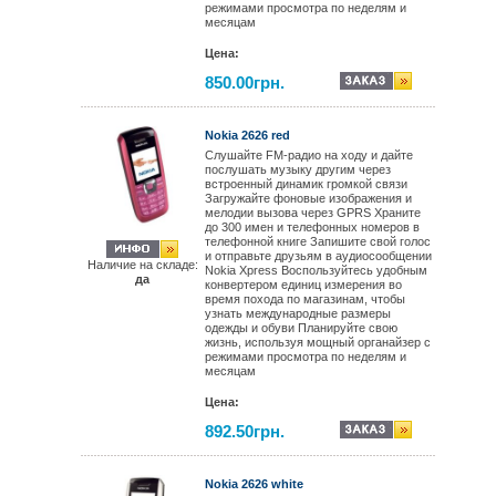
режимами просмотра по неделям и
месяцам
Цена:
850.00грн.
Nokia 2626 red
Слушайте FM-радио на ходу и дайте
послушать музыку другим через
встроенный динамик громкой связи
Загружайте фоновые изображения и
мелодии вызова через GPRS Храните
до 300 имен и телефонных номеров в
телефонной книге Запишите свой голос
и отправьте друзьям в аудиосообщении
Наличие на складе:
Nokia Xpress Воспользуйтесь удобным
да
конвертером единиц измерения во
время похода по магазинам, чтобы
узнать международные размеры
одежды и обуви Планируйте свою
жизнь, используя мощный органайзер с
режимами просмотра по неделям и
месяцам
Цена:
892.50грн.
Nokia 2626 white