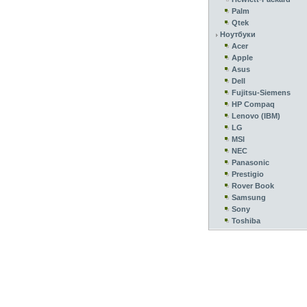
Palm
Qtek
Ноутбуки
Acer
Apple
Asus
Dell
Fujitsu-Siemens
HP Compaq
Lenovo (IBM)
LG
MSI
NEC
Panasonic
Prestigio
Rover Book
Samsung
Sony
Toshiba