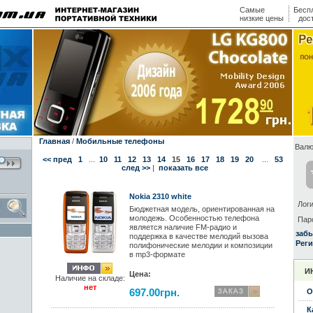
Самые
Бесп
низкие цены
дос
Главная
/
Мобильные телефоны
Валю
<< пред
1
...
10
11
12
13
14
15
16
17
18
19
20
...
53
след >>
|
показать все
Nokia 2310 white
Логи
Бюджетная модель, ориентированная на
молодежь. Особенностью телефона
Пар
является наличие FM-радио и
заб
поддержка в качестве мелодий вызова
Реги
полифонические мелодии и композиции
в mp3-формате
И
Цена:
Наличие на складе:
нет
697.00грн.
О
К