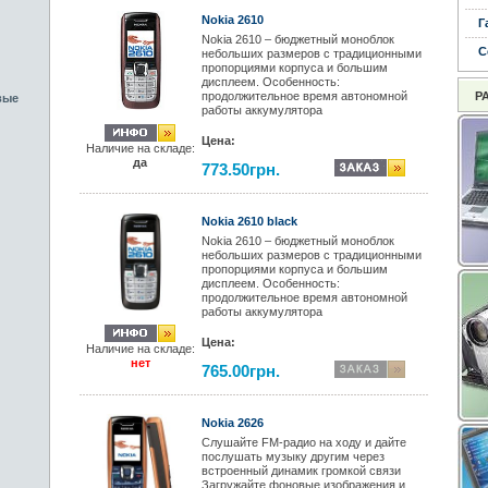
Nokia 2610
Г
Nokia 2610 – бюджетный моноблок
С
небольших размеров с традиционными
пропорциями корпуса и большим
дисплеем. Особенность:
продолжительное время автономной
Р
вые
работы аккумулятора
Цена:
Наличие на складе:
да
773.50грн.
Nokia 2610 black
Nokia 2610 – бюджетный моноблок
небольших размеров с традиционными
пропорциями корпуса и большим
дисплеем. Особенность:
продолжительное время автономной
работы аккумулятора
Цена:
Наличие на складе:
нет
765.00грн.
Nokia 2626
Слушайте FM-радио на ходу и дайте
послушать музыку другим через
встроенный динамик громкой связи
Загружайте фоновые изображения и