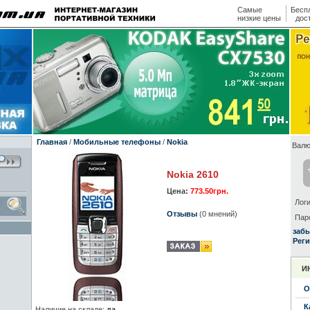
Самые
Бесп
низкие цены
дос
Главная
/
Мобильные телефоны
/
Nokia
Валю
Nokia 2610
Цена:
773.50грн.
Логи
Отзывы
(0 мнений)
Пар
заб
Реги
И
О
К
Наличие на складе:
да