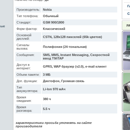
Г
Производитель:
Nokia
С
Тип телефона:
Обычный
Стандарт:
GSM 900/1800
Р
вые
Форм-фактор:
Классический
Основной
CSTN, 128x128 пикселей (65k цветов)
дисплей:
Сигналы
Полифония (24-тональная)
вызова:
Сообщения:
SMS, MMS, Instant Messaging, Скоростной
ввод T9/iTAP
Доступ в
GPRS, WAP браузер (v2.0), e-mail клиент
интернет:
Объем памяти:
3 МБ
Доп. функции:
Диктофон, Громкая связь
Тип
Li-Ion 970 мАч
аккумулятора:
Время
380 ч
ожидания:
Время
5.5 ч
разговора:
характеристики просьба уточнять на сайте
производителя