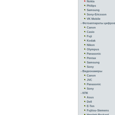
Nokia
Philips
Samsung
Sony-Ericsson
VK Mobile
Фотоаппараты цифро
Canon
Casio
Fuji
Kodak
Nikon
Olympus
Panasonic
Pentax
Samsung
Sony
Видеокамеры
Canon
JVC
Panasonic
Sony
КПК
Asus
Dell
E-Ten
Fujitsu-Siemens
Hewlett-Packard