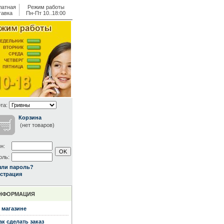
латная
Режим работы
тавка
Пн-Пт 10..18:00
та:
Корзина
(нет товаров)
н:
оль:
ыли пароль?
страция
НФОРМАЦИЯ
 магазине
ак сделать заказ