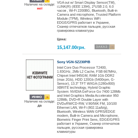
VGA out w/ Smart Display Sensor(TM),
Наличие на складе:
i.LINK(R) (IEEE 1394), 2*USB 2.0, 6.0
нет
часов , Wi-Fi 2200BG, Bluetooth, Built-in
Camera and microphone, Trusted Platform
Module (TPM), Wireless WiFi
EDGE/GPRS работает в Украине,
Сканер отпечатков пальцев, русская
гравировка клавиатуры
Цена:
15,147.00грн.
Sony VGN-SZ230P/B
Intel Core Duo Processor T2400,
1.83GHz, 2Mb L2 Cache, FSB 667MHz,
Chipset Intel 945GM, RAM 1Gb DDR2
(max 2Gb), HDD 120Gb (5400rpm, G-
Sensor), 13.3" TFT WXGA (1280x800)
XBRITE technology, Hybrid Graphic
System: NVIDIA GeForce Go 7400 128Mb
and Intel Graphics Media Accelerator 950
128Mb, DVD+R Double Layer with
Наличие на складе:
DVD±RW/CD-RW, V.90/56K FM, 10/100
да
Ethernet LAN, Wi-Fi (802.11a/b/g),
Bluetooth, Wireless WAN GPRS/EDGE
modem, Built-in Camera and Microphone,
Biometric Finger Print Sens, EDGE/GPRS
работает в Украине, Сканер отпечатков
пальцев, русская гравировка
клавиатуры