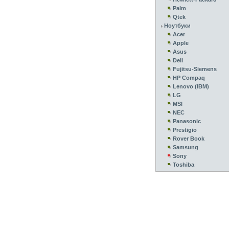
Palm
Qtek
Ноутбуки
Acer
Apple
Asus
Dell
Fujitsu-Siemens
HP Compaq
Lenovo (IBM)
LG
MSI
NEC
Panasonic
Prestigio
Rover Book
Samsung
Sony
Toshiba