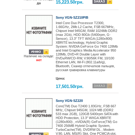
15,223.50грн.
да
Sony VGN-SZ210P/B
Intel Core Duo Processor T2300,
1.66GHz, 2Mb L2 Cache, FSB 667MHz,
Chipset Intel 945GM, RAM 1024Mb DDR2
(max 2Gb), HDD 80Gb (5400rpm, G-
Sensor), 13.3" TFT WXGA (1280x800)
XBRITE technology, Hybrid Graphic
System: NVIDIA GeForce Go 7400 128Mb
and Intel Graphics Media Accelerator 950
128Mb, DVD+R Double Layer with
Наличие на складе:
DVD±RW/CD-RW, V.90/56K FM, 10/100
нет
Ethernet LAN, Wi-Fi (802.11a/b/g),
Bluetooth, Сканер отпечатков пальцев,
русская гравировка клавиатуры
Цена:
17,501.50грн.
Sony VGN-SZ220
Core(TM) Duo T2400 1.83GHz, FSB 667
MHz, Chipset 945GM, 1024 MB (DDR2
533 max 2GB), 120GB 5400rpm SATA with
HDD Protection, 13.3" WXGA XBRITE
(1280x800) , nVIDIA(R) GeForce(TM) Go
7400 256MB Hybrid Graphic System,
TurboCache(TM), DVDRW DL , Modem
V.90, LAN, MS(R) Slot, One PCMCIA slot,