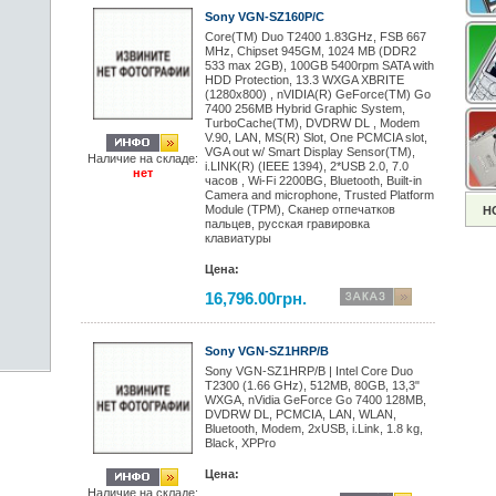
Sony VGN-SZ160P/C
Core(TM) Duo T2400 1.83GHz, FSB 667
MHz, Chipset 945GM, 1024 MB (DDR2
533 max 2GB), 100GB 5400rpm SATA with
HDD Protection, 13.3 WXGA XBRITE
(1280x800) , nVIDIA(R) GeForce(TM) Go
7400 256MB Hybrid Graphic System,
TurboCache(TM), DVDRW DL , Modem
V.90, LAN, MS(R) Slot, One PCMCIA slot,
VGA out w/ Smart Display Sensor(TM),
Наличие на складе:
i.LINK(R) (IEEE 1394), 2*USB 2.0, 7.0
нет
часов , Wi-Fi 2200BG, Bluetooth, Built-in
Camera and microphone, Trusted Platform
Module (TPM), Сканер отпечатков
Н
пальцев, русская гравировка
клавиатуры
Цена:
16,796.00грн.
Sony VGN-SZ1HRP/B
Sony VGN-SZ1HRP/B | Intel Core Duo
T2300 (1.66 GHz), 512MB, 80GB, 13,3"
WXGA, nVidia GeForce Go 7400 128MB,
DVDRW DL, PCMCIA, LAN, WLAN,
Bluetooth, Modem, 2xUSB, i.Link, 1.8 kg,
Black, XPPro
Цена:
Наличие на складе: