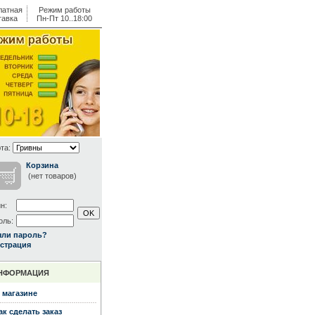
латная
Режим работы
тавка
Пн-Пт 10..18:00
та:
Корзина
(нет товаров)
н:
оль:
ыли пароль?
страция
НФОРМАЦИЯ
 магазине
ак сделать заказ