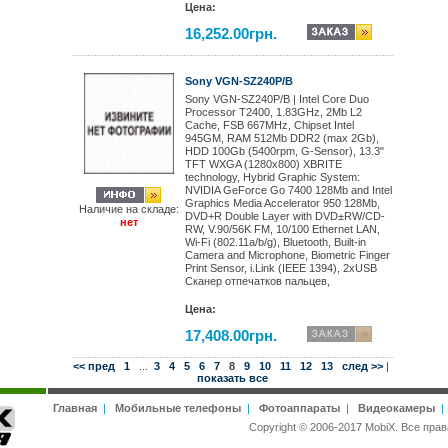
Цена:
16,252.00грн.
Sony VGN-SZ240P/B
Sony VGN-SZ240P/B | Intel Core Duo
Processor T2400, 1.83GHz, 2Mb L2
Cache, FSB 667MHz, Chipset Intel
945GM, RAM 512Mb DDR2 (max 2Gb),
HDD 100Gb (5400rpm, G-Sensor), 13.3"
TFT WXGA (1280x800) XBRITE
technology, Hybrid Graphic System:
NVIDIA GeForce Go 7400 128Mb and Intel
Graphics Media Accelerator 950 128Mb,
Наличие на складе:
DVD+R Double Layer with DVD±RW/CD-
нет
RW, V.90/56K FM, 10/100 Ethernet LAN,
Wi-Fi (802.11a/b/g), Bluetooth, Built-in
Camera and Microphone, Biometric Finger
Print Sensor, i.Link (IEEE 1394), 2xUSB
Сканер отпечатков пальцев,
Цена:
17,408.00грн.
<< пред
1
...
3
4
5
6
7
8
9
10
11
12
13
след >>
|
показать все
Главная
|
Мобильные телефоны
|
Фотоаппараты
|
Видеокамеры
Copyright © 2006-2017 MobiX. Все п