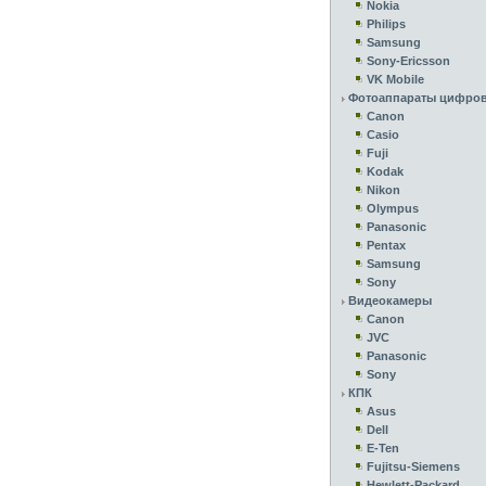
Nokia
Philips
Samsung
Sony-Ericsson
VK Mobile
Фотоаппараты цифро
Canon
Casio
Fuji
Kodak
Nikon
Olympus
Panasonic
Pentax
Samsung
Sony
Видеокамеры
Canon
JVC
Panasonic
Sony
КПК
Asus
Dell
E-Ten
Fujitsu-Siemens
Hewlett-Packard