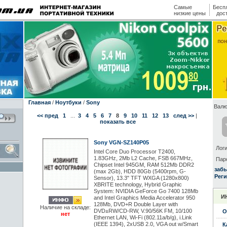
Самые
Бесп
низкие цены
дос
Главная
/
Ноутбуки
/
Sony
Валю
<< пред
1
...
3
4
5
6
7
8
9
10
11
12
13
след >>
|
показать все
Sony VGN-SZ140P05
Логи
Intel Core Duo Processor T2400,
1.83GHz, 2Mb L2 Cache, FSB 667MHz,
Пар
Chipset Intel 945GM, RAM 512Mb DDR2
заб
(max 2Gb), HDD 80Gb (5400rpm, G-
Реги
Sensor), 13.3" TFT WXGA (1280x800)
XBRITE technology, Hybrid Graphic
System: NVIDIA GeForce Go 7400 128Mb
И
and Intel Graphics Media Accelerator 950
128Mb, DVD+R Double Layer with
Наличие на складе:
DVD±RW/CD-RW, V.90/56K FM, 10/100
О
нет
Ethernet LAN, Wi-Fi (802.11a/b/g), i.Link
(IEEE 1394), 2xUSB 2.0, VGA out w/Smart
К