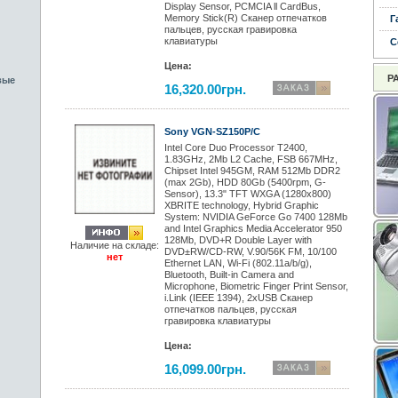
Display Sensor, PCMCIA ll CardBus,
Memory Stick(R) Сканер отпечатков
Г
пальцев, русская гравировка
клавиатуры
С
Цена:
Р
вые
16,320.00грн.
Sony VGN-SZ150P/C
Intel Core Duo Processor T2400,
1.83GHz, 2Mb L2 Cache, FSB 667MHz,
Chipset Intel 945GM, RAM 512Mb DDR2
(max 2Gb), HDD 80Gb (5400rpm, G-
Sensor), 13.3" TFT WXGA (1280x800)
XBRITE technology, Hybrid Graphic
System: NVIDIA GeForce Go 7400 128Mb
and Intel Graphics Media Accelerator 950
128Mb, DVD+R Double Layer with
Наличие на складе:
DVD±RW/CD-RW, V.90/56K FM, 10/100
нет
Ethernet LAN, Wi-Fi (802.11a/b/g),
Bluetooth, Built-in Camera and
Microphone, Biometric Finger Print Sensor,
i.Link (IEEE 1394), 2xUSB Сканер
отпечатков пальцев, русская
гравировка клавиатуры
Цена:
16,099.00грн.