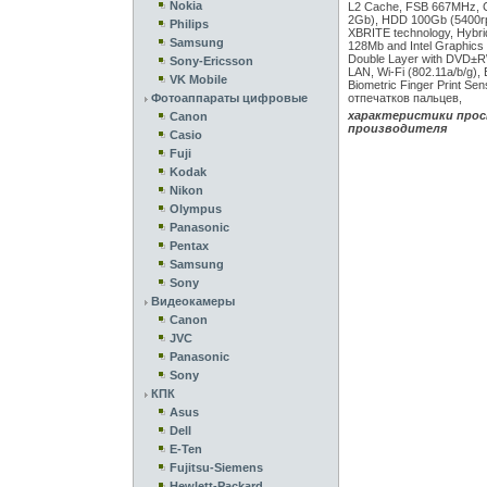
Nokia
L2 Cache, FSB 667MHz, 
2Gb), HDD 100Gb (5400r
Philips
XBRITE technology, Hybr
Samsung
128Mb and Intel Graphics
Double Layer with DVD±R
Sony-Ericsson
LAN, Wi-Fi (802.11a/b/g), 
VK Mobile
Biometric Finger Print Se
Фотоаппараты цифровые
отпечатков пальцев,
характеристики прос
Canon
производителя
Casio
Fuji
Kodak
Nikon
Olympus
Panasonic
Pentax
Samsung
Sony
Видеокамеры
Canon
JVC
Panasonic
Sony
КПК
Asus
Dell
E-Ten
Fujitsu-Siemens
Hewlett-Packard