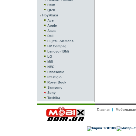
Palm
Qtek
Ноутбуки
Acer
Apple
Asus
Dell
Fujitsu-Siemens
HP Compaq
Lenovo (IBM)
LG
MSI
NEC
Panasonic
Prestigio
Rover Book
Samsung
Sony
Toshiba
Главная
|
Мобильные