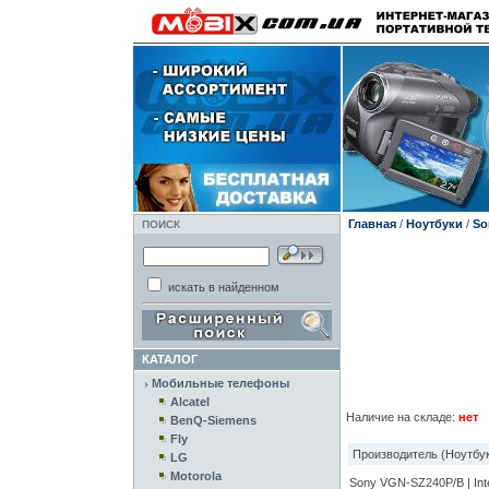
Главная
/
Ноутбуки
/
So
ПОИСК
искать в найденном
КАТАЛОГ
Мобильные телефоны
Alcatel
Наличие на складе:
нет
BenQ-Siemens
Fly
Производитель (Ноутбук
LG
Motorola
Sony VGN-SZ240P/B | Int