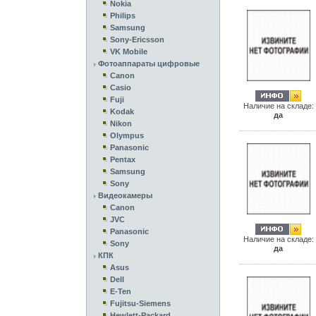
Nokia
Philips
Samsung
Sony-Ericsson
VK Mobile
Фотоаппараты цифровые
Canon
Casio
Fuji
Наличие на складе:
Kodak
да
Nikon
Olympus
Panasonic
Pentax
Samsung
Sony
Видеокамеры
Canon
JVC
Panasonic
Наличие на складе:
Sony
да
КПК
Asus
Dell
E-Ten
Fujitsu-Siemens
Hewlett-Packard