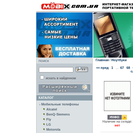
Главная
/
Ноутбуки
ПОИСК
<< пред
1
...
67
68
с
искать в найденном
КАТАЛОГ
Мобильные телефоны
Alcatel
BenQ-Siemens
Fly
Наличие на складе:
LG
нет
Motorola