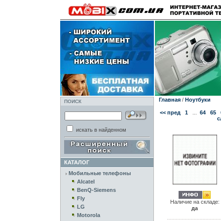
Главная
/
Ноутбуки
ПОИСК
<< пред
1
...
64
65
с
искать в найденном
КАТАЛОГ
Мобильные телефоны
Alcatel
BenQ-Siemens
Fly
Наличие на складе:
LG
да
Motorola