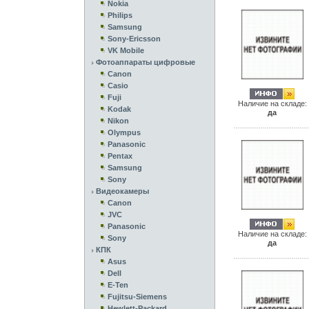
Nokia
Philips
Samsung
Sony-Ericsson
VK Mobile
Фотоаппараты цифровые
Canon
Casio
Fuji
Наличие на складе:
Kodak
да
Nikon
Olympus
Panasonic
Pentax
Samsung
Sony
Видеокамеры
Canon
JVC
Panasonic
Наличие на складе:
Sony
да
КПК
Asus
Dell
E-Ten
Fujitsu-Siemens
Hewlett-Packard