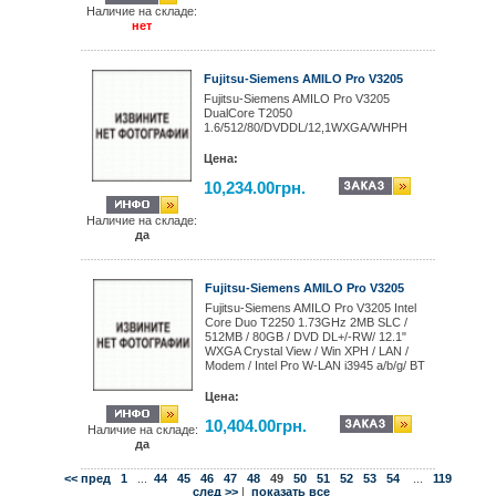
Наличие на складе:
нет
Fujitsu-Siemens AMILO Pro V3205
Fujitsu-Siemens AMILO Pro V3205
DualCore T2050
1.6/512/80/DVDDL/12,1WXGA/WHPH
Цена:
10,234.00грн.
Наличие на складе:
да
Fujitsu-Siemens AMILO Pro V3205
Fujitsu-Siemens AMILO Pro V3205 Intel
Core Duo T2250 1.73GHz 2MB SLC /
512MB / 80GB / DVD DL+/-RW/ 12.1"
WXGA Crystal View / Win XPH / LAN /
Modem / Intel Pro W-LAN i3945 a/b/g/ BT
Цена:
10,404.00грн.
Наличие на складе:
да
<< пред
1
...
44
45
46
47
48
49
50
51
52
53
54
...
119
след >>
|
показать все