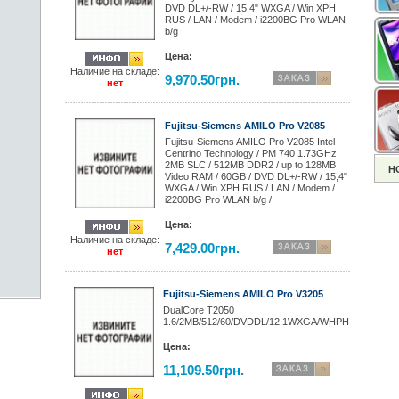
DVD DL+/-RW / 15.4" WXGA / Win XPH
RUS / LAN / Modem / i2200BG Pro WLAN
b/g
Цена:
Наличие на складе:
9,970.50грн.
нет
Fujitsu-Siemens AMILO Pro V2085
Fujitsu-Siemens AMILO Pro V2085 Intel
Centrino Technology / PM 740 1.73GHz
2MB SLC / 512MB DDR2 / up to 128MB
Н
Video RAM / 60GB / DVD DL+/-RW / 15,4"
WXGA / Win XPH RUS / LAN / Modem /
i2200BG Pro WLAN b/g /
Цена:
Наличие на складе:
7,429.00грн.
нет
Fujitsu-Siemens AMILO Pro V3205
DualCore T2050
1.6/2MB/512/60/DVDDL/12,1WXGA/WHPH
Цена:
11,109.50грн.