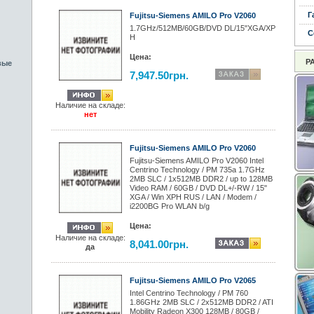
Г
Fujitsu-Siemens AMILO Pro V2060
1.7GHz/512MB/60GB/DVD DL/15"XGA/XP
С
H
Цена:
Р
вые
7,947.50грн.
Наличие на складе:
нет
Fujitsu-Siemens AMILO Pro V2060
Fujitsu-Siemens AMILO Pro V2060 Intel
Centrino Technology / PM 735a 1.7GHz
2MB SLC / 1x512MB DDR2 / up to 128MB
Video RAM / 60GB / DVD DL+/-RW / 15"
XGA / Win XPH RUS / LAN / Modem /
i2200BG Pro WLAN b/g
Цена:
Наличие на складе:
8,041.00грн.
да
Fujitsu-Siemens AMILO Pro V2065
Intel Centrino Technology / PM 760
1.86GHz 2MB SLC / 2x512MB DDR2 / ATI
Mobility Radeon X300 128MB / 80GB /