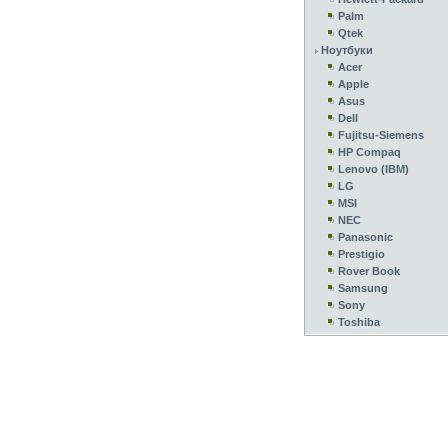
Palm
Qtek
Ноутбуки
Acer
Apple
Asus
Dell
Fujitsu-Siemens
HP Compaq
Lenovo (IBM)
LG
MSI
NEC
Panasonic
Prestigio
Rover Book
Samsung
Sony
Toshiba