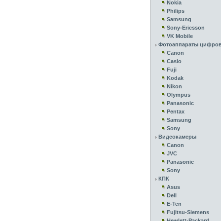
Nokia
Philips
Samsung
Sony-Ericsson
VK Mobile
Фотоаппараты цифро
Canon
Casio
Fuji
Kodak
Nikon
Olympus
Panasonic
Pentax
Samsung
Sony
Видеокамеры
Canon
JVC
Panasonic
Sony
КПК
Asus
Dell
E-Ten
Fujitsu-Siemens
Hewlett-Packard