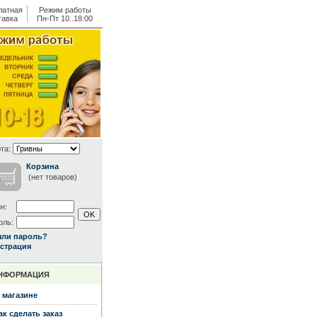
латная
Режим работы
тавка
Пн-Пт 10..18:00
та:
Корзина
(нет товаров)
н:
оль:
ыли пароль?
страция
НФОРМАЦИЯ
 магазине
ак сделать заказ