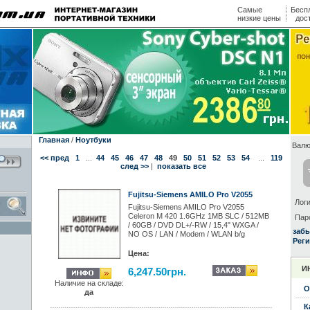
Самые
Бесп
низкие цены
дос
Главная
/
Ноутбуки
Валю
<< пред
1
...
44
45
46
47
48
49
50
51
52
53
54
...
119
след >>
|
показать все
Fujitsu-Siemens AMILO Pro V2055
Логи
Fujitsu-Siemens AMILO Pro V2055
Celeron M 420 1.6GHz 1MB SLC / 512MB
Пар
/ 60GB / DVD DL+/-RW / 15,4" WXGA /
заб
NO OS / LAN / Modem / WLAN b/g
Реги
Цена:
И
6,247.50грн.
Наличие на складе:
О
да
К