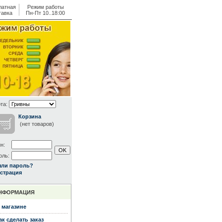
латная
Режим работы
тавка
Пн-Пт 10..18:00
та:
Корзина
(нет товаров)
н:
оль:
ыли пароль?
страция
НФОРМАЦИЯ
 магазине
ак сделать заказ