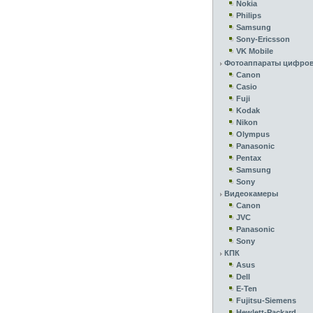
Nokia
Philips
Samsung
Sony-Ericsson
VK Mobile
Фотоаппараты цифро
Canon
Casio
Fuji
Kodak
Nikon
Olympus
Panasonic
Pentax
Samsung
Sony
Видеокамеры
Canon
JVC
Panasonic
Sony
КПК
Asus
Dell
E-Ten
Fujitsu-Siemens
Hewlett-Packard