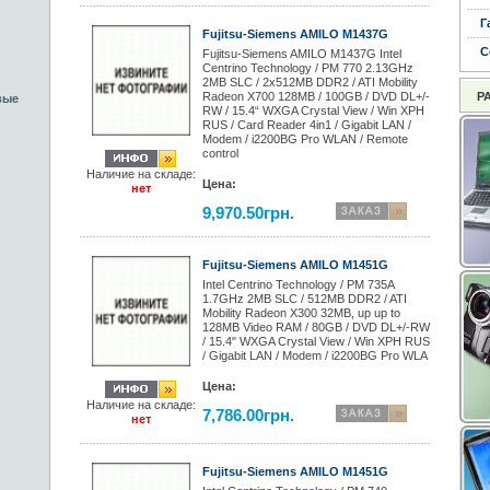
Г
Fujitsu-Siemens AMILO M1437G
С
Fujitsu-Siemens AMILO M1437G Intel
Centrino Technology / PM 770 2.13GHz
2MB SLC / 2x512MB DDR2 / ATI Mobility
Radeon X700 128MB / 100GB / DVD DL+/-
Р
вые
RW / 15.4“ WXGA Crystal View / Win XPH
RUS / Card Reader 4in1 / Gigabit LAN /
Modem / i2200BG Pro WLAN / Remote
control
Наличие на складе:
Цена:
нет
9,970.50грн.
Fujitsu-Siemens AMILO M1451G
Intel Centrino Technology / PM 735A
1.7GHz 2MB SLC / 512MB DDR2 / ATI
Mobility Radeon X300 32MB, up up to
128MB Video RAM / 80GB / DVD DL+/-RW
/ 15.4" WXGA Crystal View / Win XPH RUS
/ Gigabit LAN / Modem / i2200BG Pro WLA
Цена:
Наличие на складе:
7,786.00грн.
нет
Fujitsu-Siemens AMILO M1451G