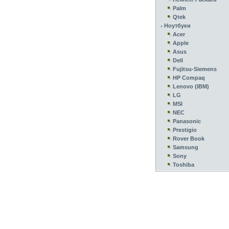
Palm
Qtek
Ноутбуки
Acer
Apple
Asus
Dell
Fujitsu-Siemens
HP Compaq
Lenovo (IBM)
LG
MSI
NEC
Panasonic
Prestigio
Rover Book
Samsung
Sony
Toshiba