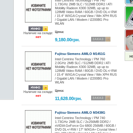
Intel Centrino Technology / PM 740
1.73GHz 2MB SLC / 512MB DDR2 / ATI
Mobility Radeon X300 32MB, up up to
128MB Video RAM / 60GB / DVD DL+/-RW
/ 15.4“ WXGA Crystal View / Win XPH RUS
/ Gigabit LAN / Modem / i2200BG Pro
WLAN
Цена:
Наличие на складе:
нет
9,180.00грн.
Fujitsu-Siemens AMILO M1451G
Н
Intel Centrino Technology / PM 760
2.0GHz 2MB SLC / 512MB DDR2 / ATI
Mobility Radeon X300 32MB, up up to
128MB Video RAM / 80GB / DVD DL+/-RW
/ 15.4“ WXGA Crystal View / Win XPH RUS
/ Gigabit LAN / Modem / i2200BG Pro
WLAN
Цена:
Наличие на складе:
нет
11,628.00грн.
Fujitsu-Siemens AMILO M3438G
Intel Centrino Technology / PM 740
1.73GHz 2MB SLC / 2x256MB DDR2 /
nVIDIA GeForce Go 6800 256MB / 60GB /
DVD DL+/-RW / 17“ WXGA+ Crystal View /