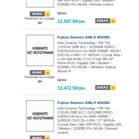
Win XPH RUS / Gigabit LAN / Modem /
i2200BG Pro WLAN / Remote control
Цена:
Наличие на складе:
12,597.00грн.
да
Fujitsu-Siemens AMILO M3438G
Intel Centrino Technology / PM 750
1.87GHz 2MB SLC / 2x256MB DDR2 /
nVIDIA GeForce Go 6800 256MB / 80GB /
DVD DL+/-RW / 17“ WXGA+ Crystal View /
Li-Ion batt 8cells 2.0 h/ 4.1kg/ Win XP
Home RUS / Gigabit LAN / Modem /
i2200BG Pro WLAN + Wireless Optical
Mouse R
Наличие на складе:
Цена:
да
13,472.50грн.
Fujitsu-Siemens AMILO M3438G
Intel Centrino Technology / PM 760
2.0GHz 2MB SLC / 2x512MB DDR2 /
nVIDIA GeForce Go 6800 256MB /
2x80GB / DVD DL+/-RW / 17“ WXGA+
Crystal View / Win XPH RUS / Gigabit LAN
/ Modem / i2200BG Pro WLAN / Remote
control