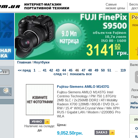
Самые
Бесп
низкие цены
дос
Главная
/
Ноутбуки
Валю
<< пред
1
...
41
42
43
44
45
46
47
48
49
50
51
...
119
след >>
|
показать все
Fujitsu-Siemens AMILO M1437G
Логи
Fujitsu-Siemens AMILO M1437G Intel
Centrino Technology / PM 750 1.87GHz
Пар
2MB SLC / 2x256MB DDR2 / ATI Mobility
заб
Radeon X700 128MB / 80GB / DVD DL+/-
Реги
RW / 15.4“ WXGA Crystal View / Win XPH
RUS / Gigabit LAN / Modem / i2200BG Pro
WLA
И
Цена:
Наличие на складе:
О
да
9,052.50грн.
К