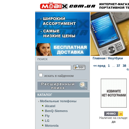
Главная
/
Ноутбуки
ПОИСК
<< пред
1
...
37
38
с
искать в найденном
КАТАЛОГ
Мобильные телефоны
Alcatel
BenQ-Siemens
Fly
Наличие на складе:
LG
да
Motorola