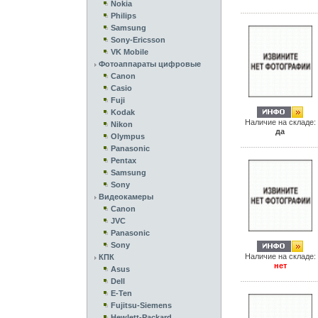
Nokia
Philips
Samsung
Sony-Ericsson
VK Mobile
Фотоаппараты цифровые
Canon
Casio
Fuji
Kodak
Наличие на складе:
Nikon
да
Olympus
Panasonic
Pentax
Samsung
Sony
Видеокамеры
Canon
JVC
Panasonic
Sony
Наличие на складе:
КПК
нет
Asus
Dell
E-Ten
Fujitsu-Siemens
Hewlett-Packard