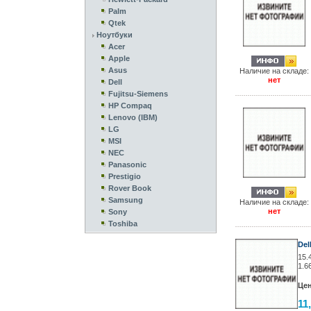
Palm
Qtek
Ноутбуки
Acer
Apple
Asus
Наличие на складе:
нет
Dell
Fujitsu-Siemens
HP Compaq
Lenovo (IBM)
LG
MSI
NEC
Panasonic
Prestigio
Rover Book
Samsung
Наличие на складе:
нет
Sony
Toshiba
Del
15.
1.6
Цен
11