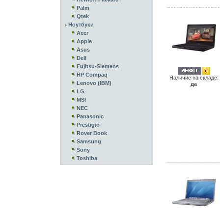
Palm
Qtek
Ноутбуки
Acer
Apple
Asus
Dell
Fujitsu-Siemens
HP Compaq
Наличие на складе:
Lenovo (IBM)
да
LG
MSI
NEC
Panasonic
Prestigio
Rover Book
Samsung
Sony
Toshiba