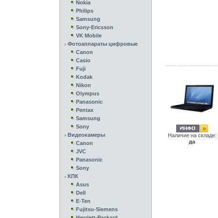
Nokia
Philips
Samsung
Sony-Ericsson
VK Mobile
Фотоаппараты цифровые
Canon
Casio
Fuji
Kodak
Nikon
Olympus
Panasonic
Pentax
Samsung
Sony
Видеокамеры
Наличие на складе:
да
Canon
JVC
Panasonic
Sony
КПК
Asus
Dell
E-Ten
Fujitsu-Siemens
Hewlett-Packard