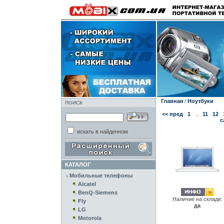
Главная
/
Ноутбуки
ПОИСК
<< пред
1
...
11
12
с
искать в найденном
КАТАЛОГ
Мобильные телефоны
Alcatel
BenQ-Siemens
Наличие на складе:
Fly
да
LG
Motorola