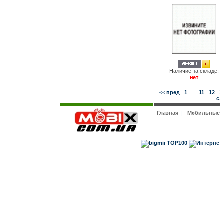
Наличие на складе:
нет
<< пред
1
...
11
12
с
Главная
|
Мобильные