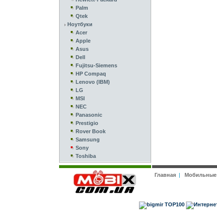
Palm
Qtek
Ноутбуки
Acer
Apple
Asus
Dell
Fujitsu-Siemens
HP Compaq
Lenovo (IBM)
LG
MSI
NEC
Panasonic
Prestigio
Rover Book
Samsung
Sony
Toshiba
Главная
|
Мобильные