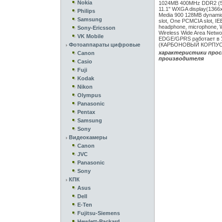
Nokia
1024MB 400MHz DDR2 (51
11.1" WXGA display(1366x
Philips
Media 900 128MB dynamic
Samsung
slot, One PCMCIA slot, I
headphone, microphone, Wi
Sony-Ericsson
Wireless Wide Area Netwo
VK Mobile
EDGE/GPRS работает в У
Фотоаппараты цифровые
(КАРБОНОВЫЙ КОРПУС
характеристики прос
Canon
производителя
Casio
Fuji
Kodak
Nikon
Olympus
Panasonic
Pentax
Samsung
Sony
Видеокамеры
Canon
JVC
Panasonic
Sony
КПК
Asus
Dell
E-Ten
Fujitsu-Siemens
Hewlett-Packard