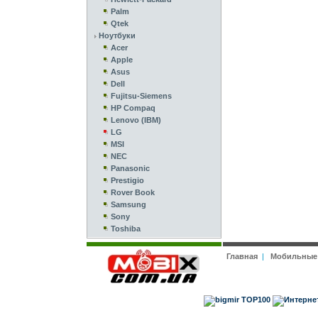
Palm
Qtek
Ноутбуки
Acer
Apple
Asus
Dell
Fujitsu-Siemens
HP Compaq
Lenovo (IBM)
LG
MSI
NEC
Panasonic
Prestigio
Rover Book
Samsung
Sony
Toshiba
Главная
|
Мобильные