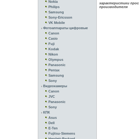
Nokia
характеристики прос
Philips
производителя
Samsung
Sony-Ericsson
VK Mobile
Фотоаппараты цифровые
Canon
Casio
Fuji
Kodak
Nikon
Olympus
Panasonic
Pentax
Samsung
Sony
Видеокамеры
Canon
JVC
Panasonic
Sony
КПК
Asus
Dell
E-Ten
Fujitsu-Siemens
Hewlett-Packard