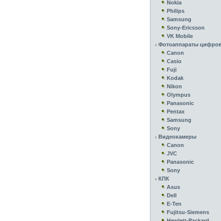
Nokia
Philips
Samsung
Sony-Ericsson
VK Mobile
Фотоаппараты цифро
Canon
Casio
Fuji
Kodak
Nikon
Olympus
Panasonic
Pentax
Samsung
Sony
Видеокамеры
Canon
JVC
Panasonic
Sony
КПК
Asus
Dell
E-Ten
Fujitsu-Siemens
Hewlett-Packard