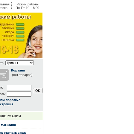
латная
Режим работы
тавка
Пн-Пт 10..18:00
та:
Корзина
(нет товаров)
н:
оль:
ыли пароль?
страция
НФОРМАЦИЯ
 магазине
ак сделать заказ