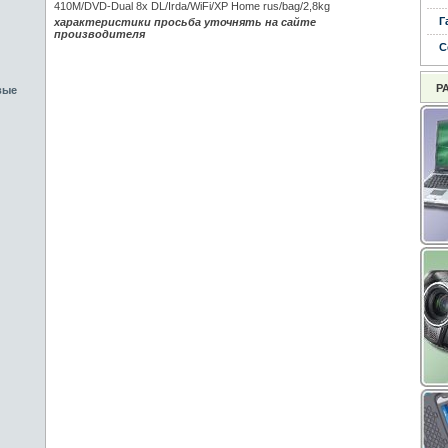
410M/DVD-Dual 8x DL/Irda/WiFi/XP Home rus/bag/2,8kg
Г
характеристики просьба уточнять на сайте
производителя
С
Р
вые