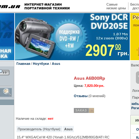
Самые
Бесп
низкие цены
дос
Главная
/
Ноутбуки
/
Asus
Валю
Asus A6B00Rp
Цена:
7,820.00грн.
Логи
Отзывы
(0 мнений)
Пар
заб
Реги
Наличие на складе:
нет
И
Производитель (Ноутбуки):
Asus
О
15,4" WXGA/Cel M 420 (Yonah 1.6Ghz)/512MB/80GB/ATI RC
К