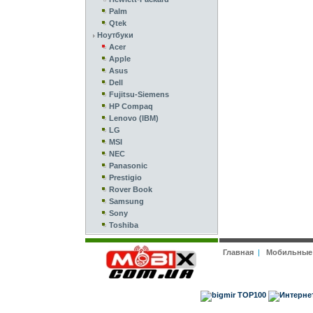
Palm
Qtek
Ноутбуки
Acer
Apple
Asus
Dell
Fujitsu-Siemens
HP Compaq
Lenovo (IBM)
LG
MSI
NEC
Panasonic
Prestigio
Rover Book
Samsung
Sony
Toshiba
Главная
|
Мобильные