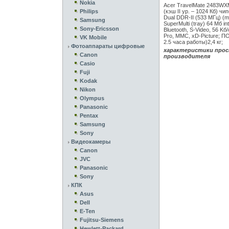
Nokia
Acer TravelMate 2483WXMi
Philips
(кэш II ур. – 1024 Кб) чи
Dual DDR-II (533 МГц) (m
Samsung
SuperMulti (tray) 64 Мб 
Sony-Ericsson
Bluetooth, S-Video, 56 Kб/
Pro, MMC, xD-Picture; ПО
VK Mobile
2.5 часa работы)2,4 кг;
Фотоаппараты цифровые
характеристики прос
Canon
производителя
Casio
Fuji
Kodak
Nikon
Olympus
Panasonic
Pentax
Samsung
Sony
Видеокамеры
Canon
JVC
Panasonic
Sony
КПК
Asus
Dell
E-Ten
Fujitsu-Siemens
Hewlett-Packard