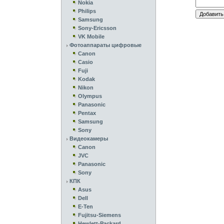
Nokia
Philips
Samsung
Sony-Ericsson
VK Mobile
Фотоаппараты цифровые
Canon
Casio
Fuji
Kodak
Nikon
Olympus
Panasonic
Pentax
Samsung
Sony
Видеокамеры
Canon
JVC
Panasonic
Sony
КПК
Asus
Dell
E-Ten
Fujitsu-Siemens
Hewlett-Packard