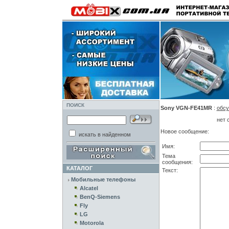
ПОИСК
Sony VGN-FE41MR
:
обсу
нет 
Новое сообщение:
искать в найденном
Имя:
Тема
сообщения:
КАТАЛОГ
Текст:
Мобильные телефоны
Alcatel
BenQ-Siemens
Fly
LG
Motorola