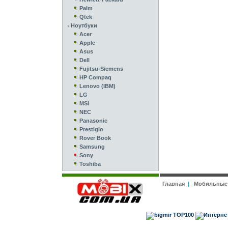
Palm
Qtek
Ноутбуки
Acer
Apple
Asus
Dell
Fujitsu-Siemens
HP Compaq
Lenovo (IBM)
LG
MSI
NEC
Panasonic
Prestigio
Rover Book
Samsung
Sony
Toshiba
Главная
|
Мобильные