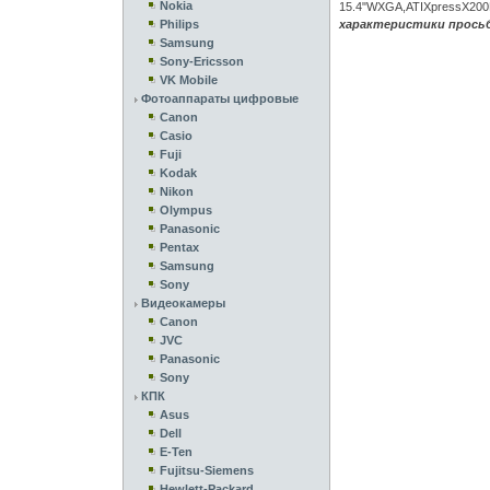
Nokia
15.4"WXGA,ATIXpressX200
Philips
характеристики прось
Samsung
Sony-Ericsson
VK Mobile
Фотоаппараты цифровые
Canon
Casio
Fuji
Kodak
Nikon
Olympus
Panasonic
Pentax
Samsung
Sony
Видеокамеры
Canon
JVC
Panasonic
Sony
КПК
Asus
Dell
E-Ten
Fujitsu-Siemens
Hewlett-Packard