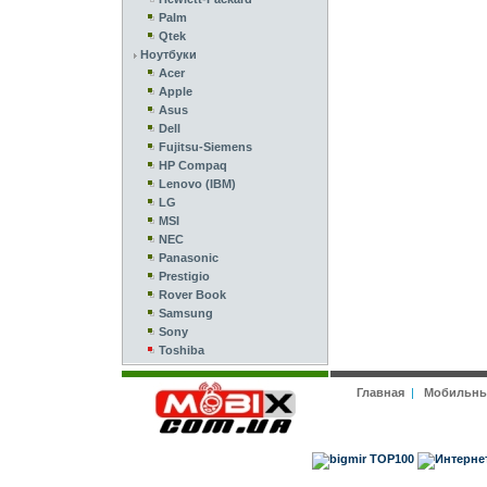
Palm
Qtek
Ноутбуки
Acer
Apple
Asus
Dell
Fujitsu-Siemens
HP Compaq
Lenovo (IBM)
LG
MSI
NEC
Panasonic
Prestigio
Rover Book
Samsung
Sony
Toshiba
Главная
|
Мобильны