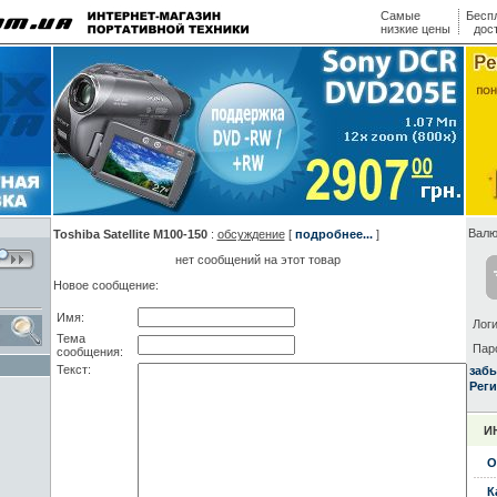
Самые
Бесп
низкие цены
дос
Валю
Toshiba Satellite M100-150
:
обсуждение
[
подробнее...
]
нет сообщений на этот товар
Новое сообщение:
Имя:
Логи
Тема
Пар
сообщения:
Текст:
заб
Реги
И
О
К