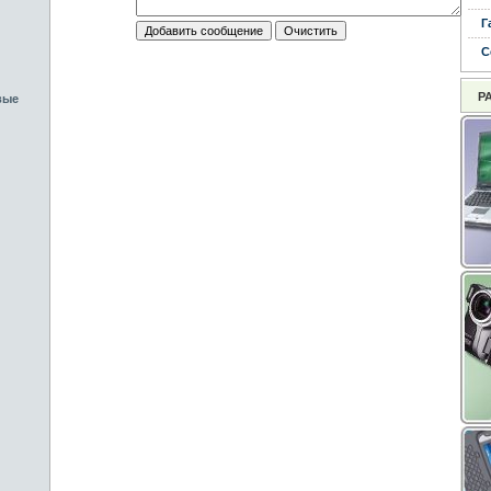
Г
С
Р
вые