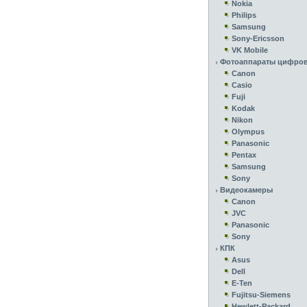
Nokia
Philips
Samsung
Sony-Ericsson
VK Mobile
Фотоаппараты цифро
Canon
Casio
Fuji
Kodak
Nikon
Olympus
Panasonic
Pentax
Samsung
Sony
Видеокамеры
Canon
JVC
Panasonic
Sony
КПК
Asus
Dell
E-Ten
Fujitsu-Siemens
Hewlett-Packard