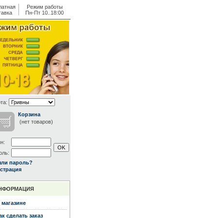
латная
Режим работы
тавка
Пн-Пт 10..18:00
та:
Корзина
(нет товаров)
н:
оль:
ыли пароль?
страция
НФОРМАЦИЯ
 магазине
ак сделать заказ