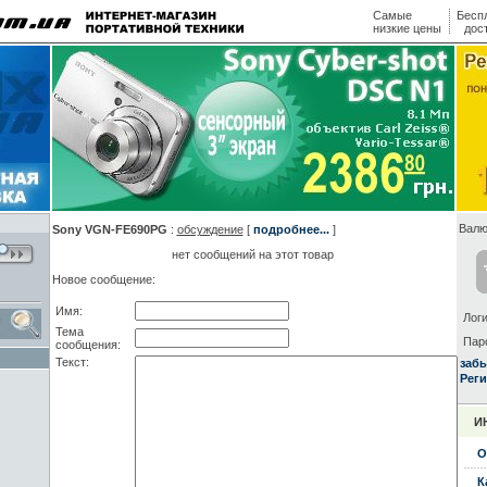
Самые
Бесп
низкие цены
дос
Валю
Sony VGN-FE690PG
:
обсуждение
[
подробнее...
]
нет сообщений на этот товар
Новое сообщение:
Имя:
Логи
Тема
Пар
сообщения:
Текст:
заб
Реги
И
О
К