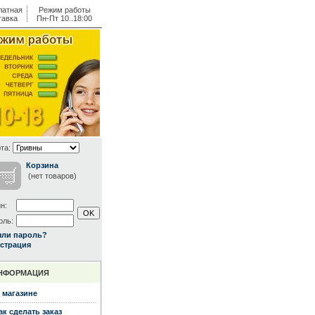
латная
Режим работы
тавка
Пн-Пт 10..18:00
та:
Корзина
(нет товаров)
н:
оль:
ыли пароль?
страция
НФОРМАЦИЯ
 магазине
ак сделать заказ