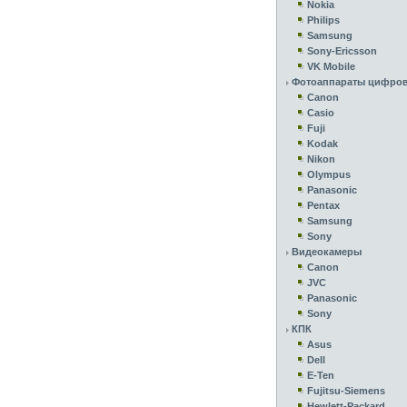
Nokia
Philips
Samsung
Sony-Ericsson
VK Mobile
Фотоаппараты цифро
Canon
Casio
Fuji
Kodak
Nikon
Olympus
Panasonic
Pentax
Samsung
Sony
Видеокамеры
Canon
JVC
Panasonic
Sony
КПК
Asus
Dell
E-Ten
Fujitsu-Siemens
Hewlett-Packard