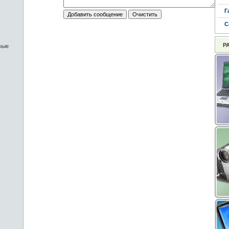
Г
С
Р
вые