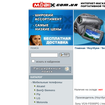
Главная
/
Ноутбуки
/
So
ПОИСК
искать в найденном
КАТАЛОГ
Мобильные телефоны
Alcatel
Наличие на складе:
нет
BenQ-Siemens
Fly
Производитель (Ноутбук
LG
Motorola
Sony VGN-FE690PG | I