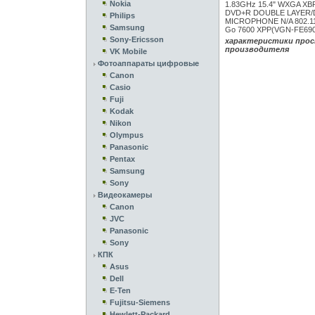
Nokia
1.83GHz 15.4" WXGA XB
DVD+R DOUBLE LAYER/
Philips
MICROPHONE N/A 802.11
Samsung
Go 7600 XPP(VGN-FE69
Sony-Ericsson
характеристики прос
производителя
VK Mobile
Фотоаппараты цифровые
Canon
Casio
Fuji
Kodak
Nikon
Olympus
Panasonic
Pentax
Samsung
Sony
Видеокамеры
Canon
JVC
Panasonic
Sony
КПК
Asus
Dell
E-Ten
Fujitsu-Siemens
Hewlett-Packard