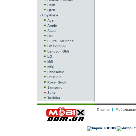
Palm
Qtek
Ноутбуки
Acer
Apple
Asus
Dell
Fujitsu-Siemens
HP Compaq
Lenovo (IBM)
LG
MSI
NEC
Panasonic
Prestigio
Rover Book
Samsung
Sony
Toshiba
Главная
|
Мобильные