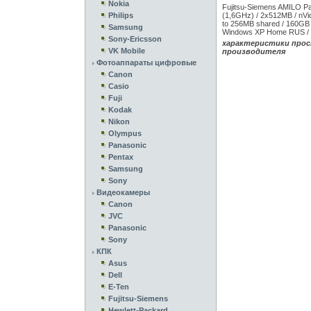
Nokia
Fujitsu-Siemens AMILO P
Philips
(1,6GHz) / 2x512MB / nV
to 256MB shared / 160GB 
Samsung
Windows XP Home RUS / 
Sony-Ericsson
характеристики прос
VK Mobile
производителя
Фотоаппараты цифровые
Canon
Casio
Fuji
Kodak
Nikon
Olympus
Panasonic
Pentax
Samsung
Sony
Видеокамеры
Canon
JVC
Panasonic
Sony
КПК
Asus
Dell
E-Ten
Fujitsu-Siemens
Hewlett-Packard