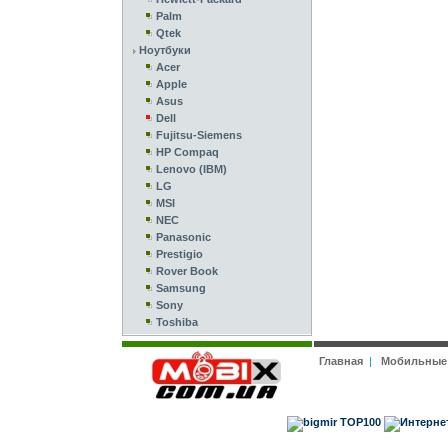
Palm
Qtek
Ноутбуки
Acer
Apple
Asus
Dell
Fujitsu-Siemens
HP Compaq
Lenovo (IBM)
LG
MSI
NEC
Panasonic
Prestigio
Rover Book
Samsung
Sony
Toshiba
Главная
|
Мобильные