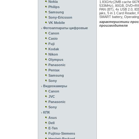
Nokia
1.83GHz(2MB cache 667
533MHz), 80GB, DVD+RW,
Philips
PAN (BT), 4x USB 2.0, IE
Samsung
jaks, 5 in 1 Card Reader, 
SMART battery, Operating
Sony-Ericsson
характеристики прос
VK Mobile
производителя
Фотоаппараты цифровые
Canon
Casio
Fuji
Kodak
Nikon
Olympus
Panasonic
Pentax
Samsung
Sony
Видеокамеры
Canon
JVC
Panasonic
Sony
КПК
Asus
Dell
E-Ten
Fujitsu-Siemens
Hewlett-Packard