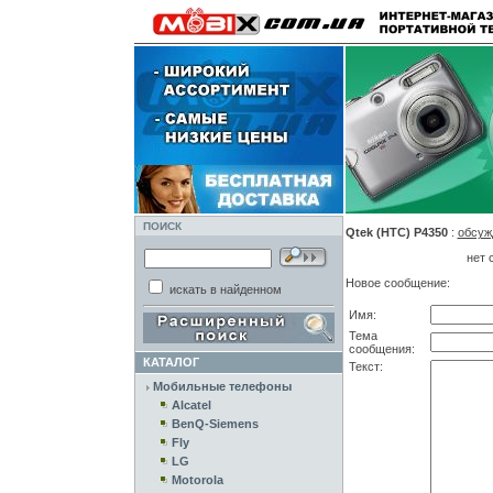
ПОИСК
Qtek (HTC) P4350
:
обсуж
нет 
Новое сообщение:
искать в найденном
Имя:
Тема
сообщения:
КАТАЛОГ
Текст:
Мобильные телефоны
Alcatel
BenQ-Siemens
Fly
LG
Motorola