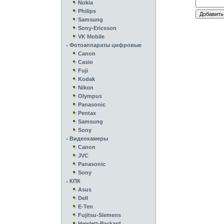
Nokia
Philips
Samsung
Sony-Ericsson
VK Mobile
Фотоаппараты цифровые
Canon
Casio
Fuji
Kodak
Nikon
Olympus
Panasonic
Pentax
Samsung
Sony
Видеокамеры
Canon
JVC
Panasonic
Sony
КПК
Asus
Dell
E-Ten
Fujitsu-Siemens
Hewlett-Packard