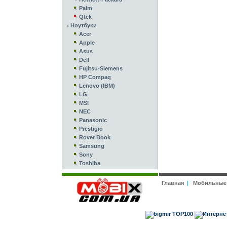
Palm
Qtek
Ноутбуки
Acer
Apple
Asus
Dell
Fujitsu-Siemens
HP Compaq
Lenovo (IBM)
LG
MSI
NEC
Panasonic
Prestigio
Rover Book
Samsung
Sony
Toshiba
Главная
|
Мобильные