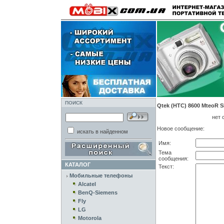
ПОИСК
Qtek (HTC) 8600 MteoR S
нет 
Новое сообщение:
искать в найденном
Имя:
Тема
сообщения:
КАТАЛОГ
Текст:
Мобильные телефоны
Alcatel
BenQ-Siemens
Fly
LG
Motorola