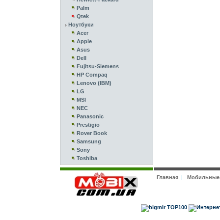
Palm
Qtek
Ноутбуки
Acer
Apple
Asus
Dell
Fujitsu-Siemens
HP Compaq
Lenovo (IBM)
LG
MSI
NEC
Panasonic
Prestigio
Rover Book
Samsung
Sony
Toshiba
Главная
|
Мобильные