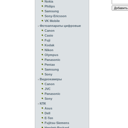
Nokia
Philips
Samsung
Sony-Ericsson
VK Mobile
Фотоаппараты цифровые
Canon
Casio
Fuji
Kodak
Nikon
Olympus
Panasonic
Pentax
Samsung
Sony
Видеокамеры
Canon
JVC
Panasonic
Sony
КПК
Asus
Dell
E-Ten
Fujitsu-Siemens
Hewlett-Packard