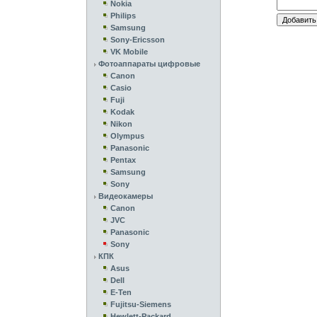
Nokia
Philips
Samsung
Sony-Ericsson
VK Mobile
Фотоаппараты цифровые
Canon
Casio
Fuji
Kodak
Nikon
Olympus
Panasonic
Pentax
Samsung
Sony
Видеокамеры
Canon
JVC
Panasonic
Sony
КПК
Asus
Dell
E-Ten
Fujitsu-Siemens
Hewlett-Packard