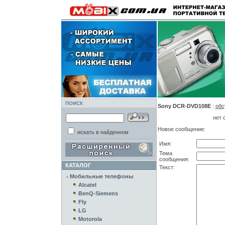
ПОИСК
Sony DCR-DVD108E
:
обс
нет 
Новое сообщение:
искать в найденном
Имя:
Тема
сообщения:
КАТАЛОГ
Текст:
Мобильные телефоны
Alcatel
BenQ-Siemens
Fly
LG
Motorola