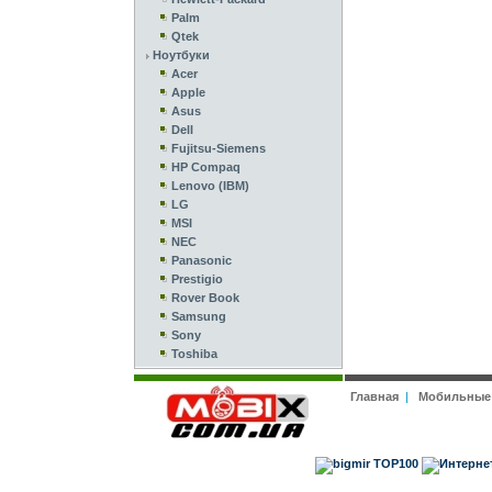
Palm
Qtek
Ноутбуки
Acer
Apple
Asus
Dell
Fujitsu-Siemens
HP Compaq
Lenovo (IBM)
LG
MSI
NEC
Panasonic
Prestigio
Rover Book
Samsung
Sony
Toshiba
Главная
|
Мобильные